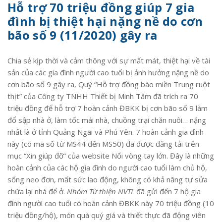
Hỗ trợ 70 triệu đồng giúp 7 gia
đình bị thiệt hại nặng nề do cơn
bão số 9 (11/2020) gây ra
Chia sẻ kịp thời và cảm thông với sự mất mát, thiệt hại về tài
sản của các gia đình người cao tuổi bị ảnh hưởng nặng nề do
cơn bão số 9 gây ra, Quỹ “Hỗ trợ đồng bào miền Trung ruột
thịt” của Công ty TNHH Thiết bị Minh Tâm đã trích ra 70
triệu đồng để hỗ trợ 7 hoàn cảnh ĐBKK bị cơn bão số 9 làm
đổ sập nhà ở, làm tốc mái nhà, chuồng trại chăn nuôi… nặng
nhất là ở tỉnh Quảng Ngãi và Phú Yên. 7 hoàn cảnh gia đình
này (có mã số từ MS44 đến MS50) đã được đăng tải trên
mục “Xin giúp đỡ” của website Nối vòng tay lớn. Đây là những
hoàn cảnh của các hộ gia đình do người cao tuổi làm chủ hộ,
sống neo đơn, mất sức lao động, không có khả năng tự sửa
chữa lại nhà để ở.
Nhóm Từ thiện NVTL
đã gửi đến 7 hộ gia
đình người cao tuổi có hoàn cảnh ĐBKK này 70 triệu đồng (10
triệu đồng/hộ), món quà quý giá và thiết thực đã động viên