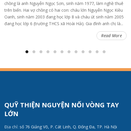
chồng là anh Nguyễn Ngọc Sơn, sinh năm 1977, làm nghề thuê
trên biển. Hai vợ chồng có hai con: cháu lớn Nguyễn Ngọc Kiều
Oanh, sinh năm 2003 đang học lớp 8 và cháu út sinh năm 2005
đang học lớp 6 (trường THCS xã Hoài Hải). Gia đình anh chị là...
Read More
QUỸ THIỆN NGUYỆN NỐI VÒNG TAY
LỚN
Địa chỉ:
số 76 Giảng Võ, P. Cát Linh, Q. Đống Đa, TP. Hà Nội