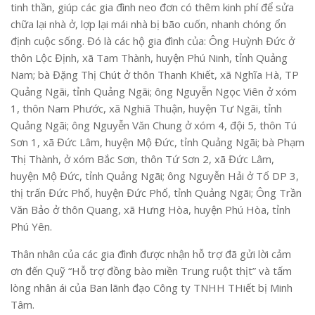
tinh thần, giúp các gia đình neo đơn có thêm kinh phí để sửa
chữa lại nhà ở, lợp lại mái nhà bị bão cuốn, nhanh chóng ổn
định cuộc sống. Đó là các hộ gia đình của: Ông Huỳnh Đức ở
thôn Lộc Định, xã Tam Thành, huyện Phú Ninh, tỉnh Quảng
Nam; bà Đặng Thị Chút ở thôn Thanh Khiết, xã Nghĩa Hà, TP
Quảng Ngãi, tỉnh Quảng Ngãi; ông Nguyễn Ngọc Viên ở xóm
1, thôn Nam Phước, xã Nghiã Thuận, huyện Tư Ngãi, tỉnh
Quảng Ngãi; ông Nguyễn Văn Chung ở xóm 4, đội 5, thôn Tú
Sơn 1, xã Đức Lâm, huyện Mộ Đức, tỉnh Quảng Ngãi; bà Phạm
Thị Thành, ở xóm Bắc Sơn, thôn Tứ Sơn 2, xã Đức Lâm,
huyện Mộ Đức, tỉnh Quảng Ngãi; ông Nguyễn Hải ở Tổ DP 3,
thị trấn Đức Phổ, huyện Đức Phổ, tỉnh Quảng Ngãi; Ông Trần
Văn Bảo ở thôn Quang, xã Hưng Hòa, huyện Phú Hòa, tỉnh
Phú Yên.
Thân nhân của các gia đình được nhận hỗ trợ đã gửi lời cảm
ơn đến Quỹ “Hỗ trợ đồng bào miền Trung ruột thịt” và tấm
lòng nhân ái của Ban lãnh đạo Công ty TNHH THiết bị Minh
Tâm.