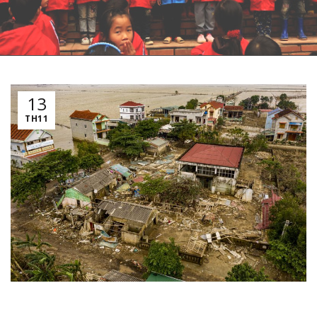
13
TH11