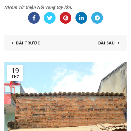
NHóm Từ thiện Nối vòng tay lớn.
BÀI TRƯỚC
BÀI SAU
19
TH7