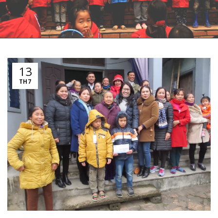
13
TH7