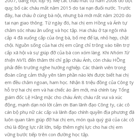
2007, đang học lớp 9). Mẹ các cháu mất từ năm 2008 do đột
quỵ; bố các cháu mất năm 2015 do tai nạn đuối nước. Trước
đây, hai cháu ở cùng bà nội, nhưng bà mới mất năm 2020 do
tai nạn giao thông. Từ ngày đó, hai chị em Hồng và Ánh tự
chăm sóc nhau ăn uống và học tập. Hai cháu ở tại ngôi nhà
cấp 4 đã xuống cấp của ông bà, bố mẹ để lại, nhỏ hẹp, chật
chội. Nguồn sống của hai chị em cũng chỉ trông vào tiền trợ
cấp xã hội và sự giúp đỡ của bà con xóm làng. Khi
Nhóm Từ
thiện NVTL
đến thăm thì chỉ gặp cháu Ánh, còn cháu HỒng
phải đến trường nghe hướng nghiệp. Các thành viên trong
đoàn cũng cảm thấy yên tâm phần nào khi được biết hai chị
em đều chăm ngoan, ham học. Nhận 8 triệu đồng của Công ty
hỗ trợ hai chị em và hai chiếc áo ấm mới, mà chính tay Tổng
giám đốc Lệ Hằng mặc cho cháu Ánh; cháu rất vui và xúc
động, mạnh dạn nói lời cảm ơn Ban lãnh đạo Công ty, các cô
cán bộ phụ nữ các cấp và lãnh đạo chính quyền địa phương đã
luôn quan tâm giúp đỡ hai chị em, món quà quý giá của các cô
chú là động lực rất lớn, tiếp thêm nghị lực cho hai chị em
vững bước tiếp trên con đường học tập.