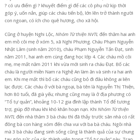
? có ưu điểm gì ? khuyết điểm gì để các cô phụ nữ kịp thời
góp ý, uốn nắn, giúp các cháu tiến bộ, lớn lên trở thành người
con ngoan, có ích cho quê hương, cho xã hội.
Cũng ở huyện Nghi Lộc,
Nhóm Từ thiện NVTL
đến thăm hai anh
em mồ côi mẹ ở xóm 5, xã Nghi Phương. Cháu Phạm Nguyễn
Nhật Lâm (sinh năm 2010), cháu Phạm Nguyễn Tấn Đạt, sinh
năm 2011, hai anh em cùng đang học lớp 4. Các cháu mồ côi
mẹ, mẹ mất năm 2011 khi vừa mới sinh ra cháu Đạt. Bố các
cháu là người miền Nam ra Nghệ An làm ăn và sinh ra hai anh
em. Khi mẹ mất thì bố các cháu cũng bỏ đi đâu không ai liên
lạc được. Các cháu ở với bà ngoại, bà tên là Nguyễn Thị Thiện,
hơn 80 tuổi, đã già yếu; nhưng cũng may là ở địa phương có
“Tổ tự quản”, khoảng 10-12 gia đình lập thành Tổ để tương
trợ, giúp đỡ nhau khi khó khăn hoạn nạn. Khi
Nhóm Từ thiện
NVTL
đến nhà thăm 3 bà cháu thì đã thấy trước sân nhà có rất
đông bà con hàng xóm đến chia vui với ba bà cháu. Ngôi nhà
mà 3 bà cháu đang sinh sống cũng là thành quả của sự chung
tay góp sức của các thành viên trong “Tổ tự quản” này. Trao