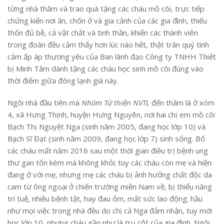
từng nhà thăm và trao quà tặng các cháu mồ côi, trực tiếp
chứng kiến nơi ăn, chốn ở và gia cảnh của các gia đình, thiếu
thốn đủ bề, cả vật chất và tinh thần, khiến các thành viên
trong đoàn đều cảm thấy hơn lúc nào hết, thật trân quý tình
cảm ấp áp thương yêu của Ban lãnh đạo Công ty TNHH Thiết
bị Minh Tâm dành tặng các cháu học sinh mồ côi đúng vào
thời điểm giữa đông lạnh giá này.
Ngôi nhà đầu tiên mà
Nhóm Từ thiện NVTL
đến thăm là ở xóm
4, xã Hưng Thịnh, huyện Hưng Nguyên, nơi hai chị em mồ côi
Bạch Thị Nguyệt Nga (sinh năm 2005, đang học lớp 10) và
Bạch Sĩ Đạt (sinh năm 2009, đang học lớp 7) sinh sống. Bố
các cháu mất năm 2016 sau một thời gian điều trị bệnh ung
thư gan tốn kém mà không khỏi; tuy các cháu còn mẹ và hiện
đang ở với mẹ, nhưng mẹ các cháu bị ảnh hưởng chất độc da
cam từ ông ngoại ở chiến trường miền Nam về, bị thiểu năng
trí tuệ, nhiều bệnh tật, hay đau ốm, mất sức lao động; hầu
như mọi việc trong nhà đều do chị cả Nga đảm nhận, tuy mới
học lớp 10, nhưng cháu gần như là trụ cột của gia đình. Ngôi