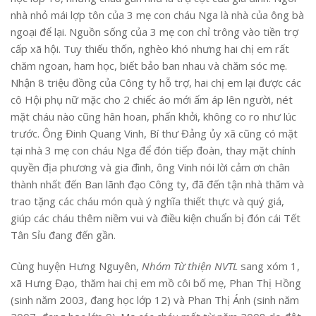
nhà nhỏ mái lợp tôn của 3 mẹ con cháu Nga là nhà của ông bà
ngoại để lại. Nguồn sống của 3 mẹ con chỉ trông vào tiền trợ
cấp xã hội. Tuy thiếu thốn, nghèo khó nhưng hai chị em rất
chăm ngoan, ham học, biết bảo ban nhau và chăm sóc mẹ.
Nhận 8 triệu đồng của Công ty hỗ trợ, hai chị em lại được các
cô Hội phụ nữ mặc cho 2 chiếc áo mới ấm áp lên người, nét
mặt cháu nào cũng hân hoan, phấn khởi, không co ro như lúc
trước. Ông Đinh Quang Vinh, Bí thư Đảng ủy xã cũng có mặt
tại nhà 3 mẹ con cháu Nga để đón tiếp đoàn, thay mặt chính
quyền địa phương và gia đình, ông Vinh nói lời cảm ơn chân
thành nhất đến Ban lãnh đạo Công ty, đã đến tận nhà thăm và
trao tặng các cháu món quà ý nghĩa thiết thực và quý giá,
giúp các cháu thêm niềm vui và điều kiện chuẩn bị đón cái Tết
Tân Sỉu đang đến gần.
Cùng huyện Hưng Nguyên,
Nhóm Từ thiện NVTL
sang xóm 1,
xã Hưng Đạo, thăm hai chị em mồ côi bố mẹ, Phan Thị Hồng
(sinh năm 2003, đang học lớp 12) và Phan Thị Ánh (sinh năm