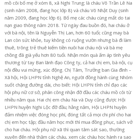
mồ côi bố mẹ ở xóm 8, xã Nghi Trung; là cháu Võ Trần Lê Na
(sinh năm 2008, đang học lớp 8) và cháu Võ Nhật Duy (sinh
năm 2009, đang học lớp 6). Bố mẹ các cháu cùng mất do tai
nạn giao thông năm 2018. Từ ngày đau buồn đó, hai cháu ở
với bà nội, tên là Nguyễn Thị Lan, hơn 60 tuổi; cũng may bà
Lan còn sức khỏe, tuy không có ruộng vườn nhưng bà đi làm
thuê, trông trẻ thuê kiếm tiền nuôi hai cháu nội và bà mẹ
chồng đã già yếu hơn 80 tuổi. Nhận món quà ấm áp tình yêu
thương từ tay Ban lãnh đạo Công ty, cả hai chị em, bà nội, cụ
nội đều vui mừng, xúc động. Chị Tâm, Trưởng ban Gia đình –
Xã hội, Hội LHPN tỉnh Nghệ An, người đồng hành cùng Nhóm
suốt chặng đường dài, cho biết: Hội LHPN tỉnh chỉ đạo các
hội phụ nữ cơ sở, phân công nhận đỡ đầu các cháu mồ côi từ
nhiều năm qua. Hai chị em cháu Na và Duy cũng được Hội
LHPN huyện Nghi Lộc đỡ đầu; hằng năm, Hội LHPN huyện
đảm nhiệm việc đóng học phí, đóng tất cả mọi chi phí cho hai
chị em học tập; đầu năm học mới thì mua đồng phục, sách vở
cho hai cháu. Hội phụ nữ xã thì quan tâm sát sao, thường
xuyên đến nhà thăm các cháu, xem các cháu học hành ra sao