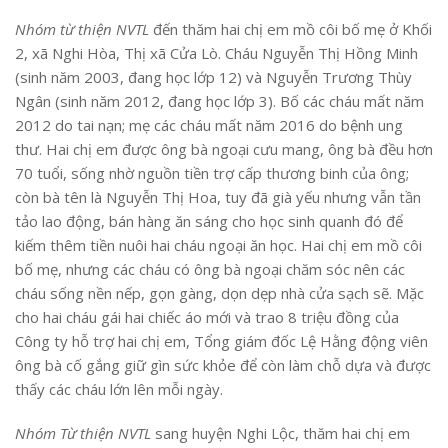
Nhóm từ thiện NVTL
đến thăm hai chị em mồ côi bố mẹ ở Khối
2, xã Nghi Hòa, Thị xã Cửa Lò. Cháu Nguyễn Thị Hồng Minh
(sinh năm 2003, đang học lớp 12) và Nguyễn Trương Thùy
Ngân (sinh năm 2012, đang học lớp 3). Bố các cháu mất năm
2012 do tai nạn; mẹ các cháu mất năm 2016 do bệnh ung
thư. Hai chị em được ông bà ngoại cưu mang, ông bà đều hơn
70 tuổi, sống nhờ nguồn tiền trợ cấp thương binh của ông;
còn bà tên là Nguyễn Thị Hoa, tuy đã già yếu nhưng vẫn tần
tảo lao động, bán hàng ăn sáng cho học sinh quanh đó để
kiếm thêm tiền nuôi hai cháu ngoại ăn học. Hai chị em mồ côi
bố mẹ, nhưng các cháu có ông bà ngoại chăm sóc nên các
cháu sống nền nếp, gọn gàng, dọn dẹp nhà cửa sạch sẽ. Mặc
cho hai cháu gái hai chiếc áo mới và trao 8 triệu đồng của
Công ty hỗ trợ hai chị em, Tổng giám đốc Lệ Hằng động viên
ông bà cố gắng giữ gìn sức khỏe để còn làm chỗ dựa và được
thấy các cháu lớn lên mỗi ngày.
Nhóm Từ thiện NVTL
sang huyện Nghi Lộc, thăm hai chị em