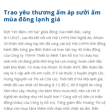
Trao yêu thương ấm áp sưởi ấm
mùa đông lạnh giá
Đợt “rét đậm, rét hại” giữa đông của miền Bắc, sáng
9/1/2021, sau khi kết nối với Hội LHPN tỉnh Nghệ An,
Nhóm
Từ thiện Nối vòng tay lớn
đã cùng cán bộ Hội LHPN tỉnh đồng
hành đến từng gia đình thăm và trao tận tay 40 triệu đồng
của Công ty TNHH Thiết bị Minh Tâm hỗ trợ 10 cháu học
sinh mồ côi đang phải nhờ ông bà cưu mang, hoàn cảnh đặc
biệt khó khăn. 10 cháu mà
Nhóm Từ thiện NVTL
đến thăm lần
này là 5 cặp anh chị em ruột, ở 5 xã thuộc 3 huyện (Nghi Lộc,
Hưng Nguyên và Thị xã Cửa Lò). Thời tiết ở Hà Nội lạnh giá,
nhiệt độ cao nhất chỉ khoảng 8-12 độ C, thì ở Nghệ An cũng
tầm như vậy, nhưng còn kèm theo mưa nhỏ, nên cái rét ở
Nghệ An dường như rét buốt hơn ? Cùng với số tiền (4 triệu
đồng/cháu) của Công ty hỗ trợ, Tổng giám đốc Hoàng Thị Lệ
Hằng còn mua tặng thêm mỗi cháu một chiếc áo ấm. Đến