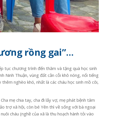
xương rồng gai”…
p tục chương trình đến thăm và tặng quà học sinh
nh Ninh Thuận, vùng đất cằn cỗi khô nóng, nổi tiếng
y thêm nghèo khó, nhất là các cháu học sinh mồ côi,
 Cha mẹ chia tay, cha đi lấy vợ, mẹ phát bệnh tâm
o trợ xã hội, còn bé Yên thì về sống với bà ngoại
 nuôi cháu (nghề của xã là thu hoạch hành tỏi vào