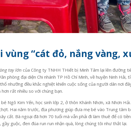
i vùng “cát đỏ, nắng vàng, 
òng tay lớn
của Công ty TNHH THiết bị Minh Tâm lại lên đường tiế
ăn phòng đại diện Chi nhánh TP Hồ Chí Minh, về huyện Ninh Hải, tỉ
và thổ nhưỡng đều khắc nghiệt khiến cuộc sống của người dân nơi đâ
n hơn rất nhiều so với chúng bạn.
 bé Ngô Kim Yến, học sinh lớp 2, ở thôn Khánh Nhơn, xã Nhơn Hải.
t chợt. Hai năm trước, địa phương giúp đưa mẹ bé vào Trung tâm bả
ây cất. Bà ngoại đã hơn 70 tuổi mà vẫn phải đi làm thuê để có tiền
 gầy guộc, đen đúa run run nhận quà, lòng chúng tôi như thắt lại.