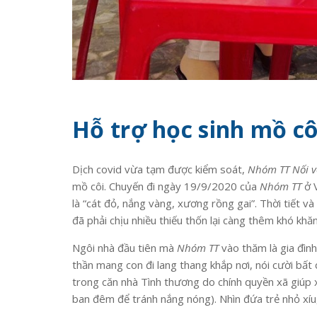
Hỗ trợ học sinh mồ cô
Dịch covid vừa tạm được kiểm soát,
Nhóm TT Nối v
mồ côi. Chuyến đi ngày 19/9/2020 của
Nhóm TT
ở V
là “cát đỏ, nắng vàng, xương rồng gai”. Thời tiết 
đã phải chịu nhiều thiếu thốn lại càng thêm khó khă
Ngôi nhà đầu tiên mà
Nhóm TT
vào thăm là gia đình
thần mang con đi lang thang khắp nơi, nói cười bấ
trong căn nhà Tình thương do chính quyền xã giúp x
ban đêm để tránh nắng nóng). Nhìn đứa trẻ nhỏ xíu,