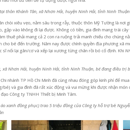
i nào mới đủ tiền để tự dựng được ngôi nhà.
 tại thôn Khánh Tân, xã Nhơn Hải, huyện Ninh Hải, tỉnh Ninh Thuận
n chòi xiêu vẹo, nằm sâu trong rẫy, thuộc thôn Mỹ Tường là nơi gia
eo, gập vào không đi lại được. Không có tiền, gia đình mang trái câ
i làm thuê phải mang cả 2 con ra ruộng trải manh chiếu cho chúng 
 lăn cho bé đến trường. Năm nay được chính quyền địa phương xã 
sĩ nối lại gân/cơ và xếp lại xương từng chân rồi bó cố định. Khi
N
g, xã Nhơn Hải, huyện Ninh Hải, tỉnh Ninh Thuận, bé đang điều trị 
g Chi nhánh TP Hồ Chi Minh đã cùng nhau đóng góp kinh phí để mua
/bé) và gia đình đã rất xúc động và vui mừng khi được nhận món quà
h đạo Công ty TNHH Thiết bị Minh Tâm.
o xanh đồng phục) trao 5 tri
ệu đồng của Công ty hỗ trợ
bé
Nguyễn
ận