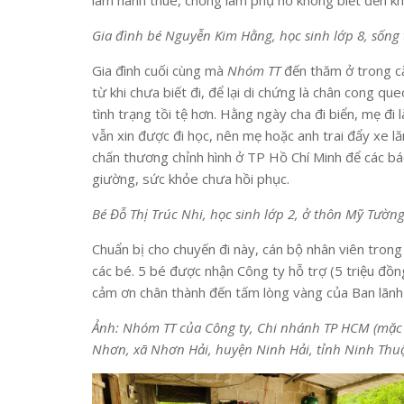
làm hành thuê, chồng làm phụ hồ không biết đến kh
Gia đình bé Nguyễn Kim Hằng, học sinh lớp 8, sống
Gia đình cuối cùng mà
Nhóm TT
đến thăm ở trong că
từ khi chưa biết đi, để lại di chứng là chân cong qu
tình trạng tồi tệ hơn. Hằng ngày cha đi biển, mẹ đ
vẫn xin được đi học, nên mẹ hoặc anh trai đẩy xe
chấn thương chỉnh hình ở TP Hồ Chí Minh để các bác 
giường, sức khỏe chưa hồi phục.
Bé Đỗ Thị Trúc Nhi, học sinh lớp 2, ở thôn Mỹ Tườn
Chuẩn bị cho chuyến đi này, cán bộ nhân viên tron
các bé. 5 bé được nhận Công ty hỗ trợ (5 triệu đồng
cảm ơn chân thành đến tấm lòng vàng của Ban lãn
Ảnh: Nhóm TT của Công ty, Chi nhánh TP HCM (mặc á
Nhơn, xã Nhơn Hải, huyện Ninh Hải, tỉnh Ninh Thu