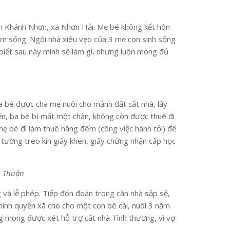
hôn Khánh Nhơn, xã Nhơn Hải. Mẹ bé không kết hôn
iếm sống. Ngôi nhà xiêu vẹo của 3 mẹ con sinh sống
 biết sau này mình sẽ làm gì, nhưng luôn mong đủ
a bé được cha mẹ nuôi cho mảnh đất cất nhà, lấy
ến, ba bé bị mất một chân, không còn được thuê đi
mẹ bé đi làm thuê hằng đêm (công việc hành tỏi) để
 tường treo kín giấy khen, giấy chứng nhận cấp học
h Thuận
và lễ phép. Tiếp đón đoàn trong căn nhà sập sệ,
hính quyền xã cho cho một con bê cái, nuôi 3 năm
ũng mong được xét hỗ trợ cất nhà Tình thương, vì vợ