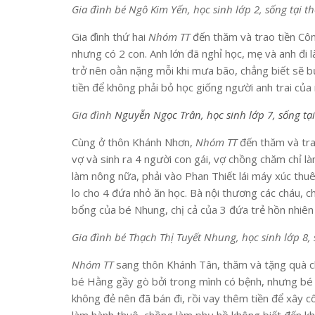
Gia đình bé Ngô Kim Yến, học sinh lớp 2, sống tại
Gia đình thứ hai
Nhóm TT
đến thăm và trao tiền Côn
nhưng có 2 con. Anh lớn đã nghỉ học, mẹ và anh đi
trở nên oằn nặng mỗi khi mưa bão, chẳng biết sẽ b
tiền để không phải bỏ học giống người anh trai của
Gia đình
Nguyễn Ngọc Trân, học sinh lớp 7, sống t
Cùng ở thôn Khánh Nhơn,
Nhóm TT
đến thăm và tra
vợ và sinh ra 4 người con gái, vợ chồng chăm chỉ 
làm nông nữa, phải vào Phan Thiết lái máy xúc thu
lo cho 4 đứa nhỏ ăn học. Bà nội thương các cháu, 
bổng của bé Nhung, chị cả của 3 đứa trẻ hồn nhiên
Gia đình bé Thạch Thị Tuyết Nhung, học sinh lớp 8
Nhóm TT
sang thôn Khánh Tân, thăm và tặng quà ch
bé Hằng gầy gò bởi trong mình có bệnh, nhưng bé 
không đẻ nên đã bán đi, rồi vay thêm tiền để xây c