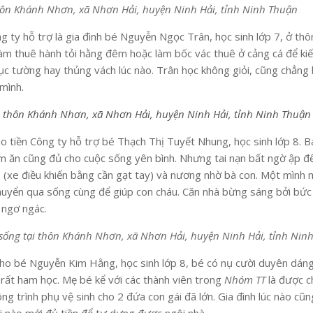
 thôn Khánh Nhơn, xã Nhơn Hải, huyện Ninh Hải, tỉnh Ninh Thuận
g ty hỗ trợ là gia đình bé Nguyễn Ngọc Trân, học sinh lớp 7, ở t
 làm thuê hành tỏi hằng đêm hoặc làm bốc vác thuê ở cảng cá để k
ục tường hay thủng vách lúc nào. Trân học không giỏi, cũng chẳng
 mình.
ại thôn Khánh Nhơn, xã Nhơn Hải, huyện Ninh Hải, tỉnh Ninh Thuận
o tiền Công ty hỗ trợ bé Thạch Thị Tuyết Nhung, học sinh lớp 8. B
làm ăn cũng đủ cho cuộc sống yên bình. Nhưng tai nạn bất ngờ ập đ
ê (xe điều khiển bằng cần gạt tay) và nương nhờ bà con. Một mình 
chuyển qua sống cùng để giúp con cháu. Căn nhà bừng sáng bởi bức
 ngơ ngác.
, sống tại thôn Khánh Nhơn, xã Nhơn Hải, huyện Ninh Hải, tỉnh Nin
o bé Nguyễn Kim Hằng, học sinh lớp 8, bé có nụ cười duyên dáng 
rất ham học. Mẹ bé kể với các thành viên trong
Nhóm TT
là được c
ông trình phụ vệ sinh cho 2 đứa con gái đã lớn. Gia đình lúc nào c