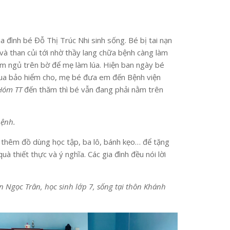
 đình bé Đỗ Thị Trúc Nhi sinh sống. Bé bị tai nạn
y và than củi tới nhờ thầy lang chữa bệnh càng làm
nằm ngủ trên bờ để mẹ làm lúa. Hiện ban ngày bé
mua bảo hiểm cho, mẹ bé đưa em đến Bệnh viện
Hóm TT
đến thăm thì bé vẫn đang phải nằm trên
bệnh.
 thêm đồ dùng học tập, ba lô, bánh kẹo… để tặng
 thiết thực và ý nghĩa. Các gia đình đều nói lời
 Ngọc Trân, học sinh lớp 7, sống tại thôn Khánh