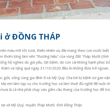
côi ở ĐỒNG THÁP
ở nên màu mỡ tốt tươi, thiên nhiên ưu đãi mang theo con nước biế
en thơm lừng làm nên “thương hiệu” của vùng đất Tháp Mười (tỉnh 
ững hộ nghèo do già yếu, tật bệnh, do con cái không hạnh phúc bỏ 
thăm và tặng quà ngày 31/10/2020 đều là những đứa trẻ ngoan, hi
ọc giỏi, sống cùng gia đình ở xã Mỹ Quý. Cha bé bị bệnh xơ gan nặn
 Mẹ em làm tạp vụ cho trường học và làm thuê đủ nghề để nuôi ch
 mưa là cả nhà phải chạy vào gầm cầu thang của trường học để trú
ú tại xã Mỹ Quý, Huyện Tháp Mười, tỉnh Đồng Tháp.