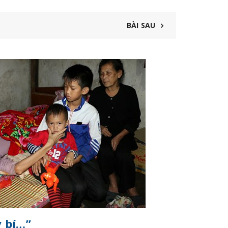
BÀI SAU
13
TH7
y bí…”