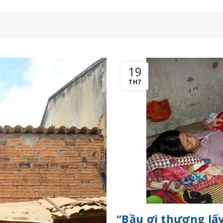
19
TH7
“Bầu ơi thương lấ