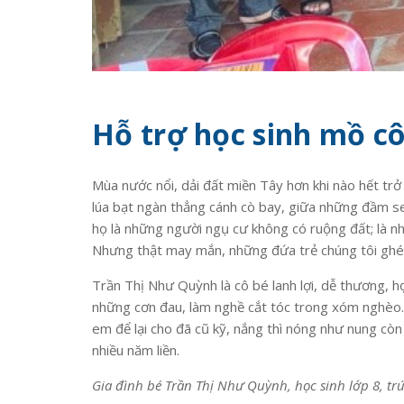
Hỗ trợ học sinh mồ 
Mùa nước nổi, dải đất miền Tây hơn khi nào hết tr
lúa bạt ngàn thẳng cánh cò bay, giữa những đầm s
họ là những người ngụ cư không có ruộng đất; là nh
Nhưng thật may mắn, những đứa trẻ chúng tôi ghé 
Trần Thị Như Quỳnh là cô bé lanh lợi, dễ thương, h
những cơn đau, làm nghề cắt tóc trong xóm nghèo.
em để lại cho đã cũ kỹ, nắng thì nóng như nung còn
nhiều năm liền.
Gia đình bé Trần Thị Như Quỳnh, học sinh lớp 8, tr