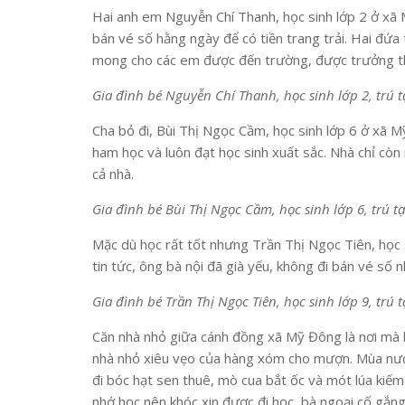
Hai anh em Nguyễn Chí Thanh, học sinh lớp 2 ở xã 
bán vé số hằng ngày để có tiền trang trải. Hai đứa
mong cho các em được đến trường, được trưởng thà
Gia đình bé Nguyễn Chí Thanh, học sinh lớp 2, trú
Cha bỏ đi, Bùi Thị Ngọc Cầm, học sinh lớp 6 ở xã 
ham học và luôn đạt học sinh xuất sắc. Nhà chỉ cò
cả nhà.
Gia đình bé Bùi Thị Ngọc Cầm, học sinh lớp 6, trú 
Mặc dù học rất tốt nhưng Trần Thị Ngọc Tiên, học
tin tức, ông bà nội đã già yếu, không đi bán vé số n
Gia đình bé Trần Thị Ngọc Tiên, học sinh lớp 9, tr
Căn nhà nhỏ giữa cánh đồng xã Mỹ Đông là nơi mà b
nhà nhỏ xiêu vẹo của hàng xóm cho mượn. Mùa nước l
đi bóc hạt sen thuê, mò cua bắt ốc và mót lúa kiếm
nhớ học nên khóc xin được đi học, bà ngoại cố gắng