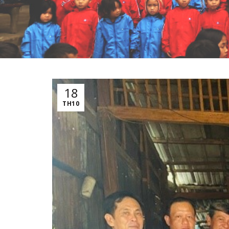
18
TH10