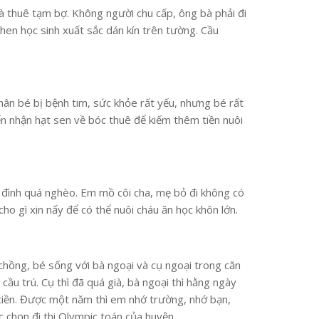
à thuê tạm bợ. Không người chu cấp, ông bà phải đi
hen học sinh xuất sắc dán kín trên tường. Cầu
hân bé bị bệnh tim, sức khỏe rất yếu, nhưng bé rất
ến nhận hạt sen về bóc thuê để kiếm thêm tiền nuôi
 đình quá nghèo. Em mồ côi cha, mẹ bỏ đi không có
cho gì xin nấy để có thể nuôi cháu ăn học khôn lớn.
chồng, bé sống với bà ngoại và cụ ngoại trong căn
ầu trú. Cụ thì đã quá già, bà ngoại thì hằng ngày
ó tiền. Được một năm thì em nhớ trường, nhớ bạn,
 chọn đi thi Olympic toán của huyện.