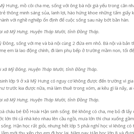
Mỹ Hưng, mồ côi cha mẹ, sống với ông bà nội già yếu trong căn nh
 trẻ thông minh sáng sủa, lanh lợi, hào hứng khoe những tấm giấy k
nh với nghề nghiệp ổn định để cuộc sống sau này bớt bần hàn.
 tại xã Mỹ Hưng, Huyện Tháp Mười, tỉnh Đồng Tháp.
Mỹ Đông, sống với mẹ và bà nội cùng 2 đứa em nhỏ. Bà nội và bản t
n mẹ em là lao động chính, đi làm phụ bếp ở trường mầm non, tối đ
tại xã Mỹ Đông, Huyện Tháp Mười, tỉnh Đồng Tháp.
 sinh lớp 9 ở xã Mỹ Hưng có nguy cơ không được đến trường vì gia
hư trước kia được nữa, mà làm thuê trong xóm, ai kêu gì là nấy, ai 
ú tại xã Mỹ Hưng, Huyện Tháp Mười, tỉnh Đồng Tháp.
à cháu bé Đỗ Hoài Hận sinh sống. Bé không có cha, mẹ bỏ đi lấy 
ớn thì cả nhà kéo nhau lên cầu ngồi, mưa lớn thì chui xuống gầm c
 sống. Hận học rất giỏi, nhưng hết lớp 5 phải nghỉ học vì không c
 lắm mới thu xếp cho em đi học lại. Năm nay Hận học lớp 8 và được