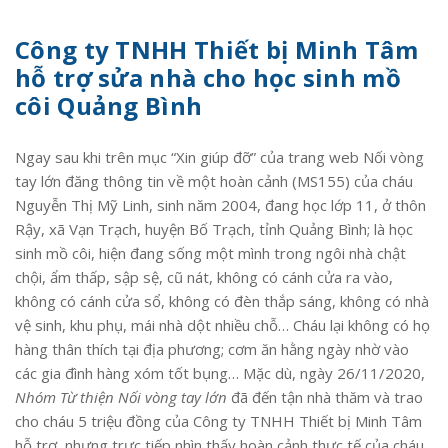
Công ty TNHH Thiết bị Minh Tâm
hỗ trợ sửa nhà cho học sinh mồ
côi Quảng Bình
Ngay sau khi trên mục “Xin giúp đỡ” của trang web Nối vòng
tay lớn đăng thông tin về một hoàn cảnh (MS155) của cháu
Nguyễn Thị Mỹ Linh, sinh năm 2004, đang học lớp 11, ở thôn
Rậy, xã Vạn Trạch, huyện Bố Trạch, tỉnh Quảng Bình; là học
sinh mồ côi, hiện đang sống một mình trong ngôi nhà chật
chội, ẩm thấp, sập sệ, cũ nát, không có cánh cửa ra vào,
không có cánh cửa sổ, không có đèn thắp sáng, không có nhà
vệ sinh, khu phụ, mái nhà dột nhiều chỗ… Cháu lại không có họ
hàng thân thích tại địa phương; cơm ăn hằng ngày nhờ vào
các gia đình hàng xóm tốt bụng… Mặc dù, ngày 26/11/2020,
Nhóm Từ thiện Nối vòng tay lớn
đã đến tận nhà thăm và trao
cho cháu 5 triệu đồng của Công ty TNHH Thiết bị Minh Tâm
hỗ trợ, nhưng trực tiếp nhìn thấy hoàn cảnh thực tế của cháu