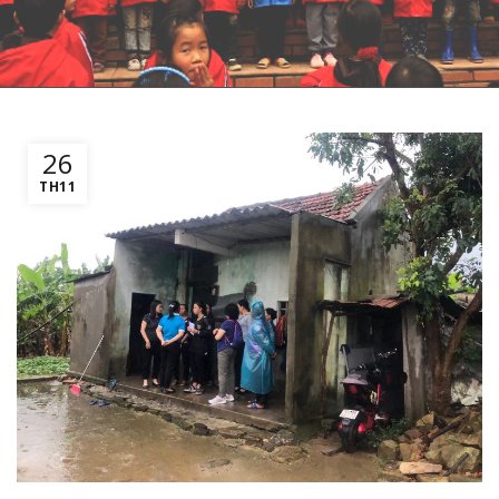
26
TH11