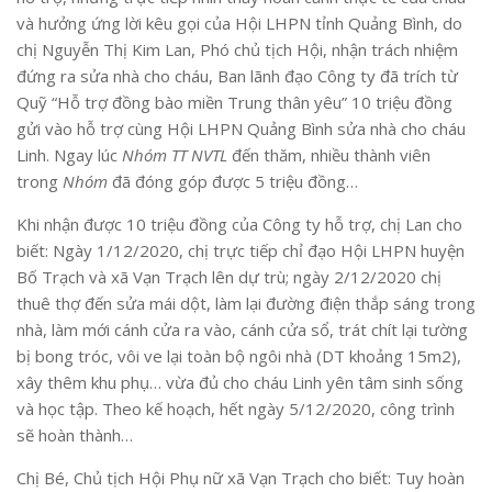
và hưởng ứng lời kêu gọi của Hội LHPN tỉnh Quảng Bình, do
chị Nguyễn Thị Kim Lan, Phó chủ tịch Hội, nhận trách nhiệm
đứng ra sửa nhà cho cháu, Ban lãnh đạo Công ty đã trích từ
Quỹ “Hỗ trợ đồng bào miền Trung thân yêu” 10 triệu đồng
gửi vào hỗ trợ cùng Hội LHPN Quảng Bình sửa nhà cho cháu
Linh. Ngay lúc
Nhóm TT NVTL
đến thăm, nhiều thành viên
trong
Nhóm
đã đóng góp được 5 triệu đồng…
Khi nhận được 10 triệu đồng của Công ty hỗ trợ, chị Lan cho
biết: Ngày 1/12/2020, chị trực tiếp chỉ đạo Hội LHPN huyện
Bố Trạch và xã Vạn Trạch lên dự trù; ngày 2/12/2020 chị
thuê thợ đến sửa mái dột, làm lại đường điện thắp sáng trong
nhà, làm mới cánh cửa ra vào, cánh cửa sổ, trát chít lại tường
bị bong tróc, vôi ve lại toàn bộ ngôi nhà (DT khoảng 15m2),
xây thêm khu phụ… vừa đủ cho cháu Linh yên tâm sinh sống
và học tập. Theo kế hoạch, hết ngày 5/12/2020, công trình
sẽ hoàn thành…
Chị Bé, Chủ tịch Hội Phụ nữ xã Vạn Trạch cho biết: Tuy hoàn