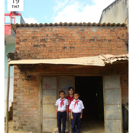
19
TH7