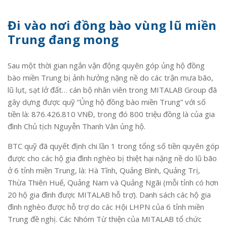
Đi vào nơi đồng bào vùng lũ miền
Trung đang mong
Sau một thời gian ngắn vận động quyên góp ủng hộ đồng
bào miền Trung bị ảnh hưởng nặng nề do các trận mưa bão,
lũ lụt, sạt lở đất… cán bộ nhân viên trong MITALAB Group đã
gây dựng được quỹ “Ủng hộ đồng bào miền Trung” với số
tiền là: 876.426.810 VNĐ, trong đó 800 triệu đồng là của gia
đình Chủ tịch Nguyễn Thanh Vân ủng hộ.
BTC quỹ đã quyết định chi lần 1 trong tổng số tiền quyên góp
được cho các hộ gia đình nghèo bị thiệt hại nặng nề do lũ bão
ở 6 tỉnh miền Trung, là: Hà Tĩnh, Quảng Bình, Quảng Trị,
Thừa Thiên Huế, Quảng Nam và Quảng Ngãi (mỗi tỉnh có hơn
20 hộ gia đình được MITALAB hỗ trợ). Danh sách các hộ gia
đình nghèo được hỗ trợ do các Hội LHPN của 6 tỉnh miền
Trung đề nghị. Các Nhóm Từ thiện của MITALAB tổ chức