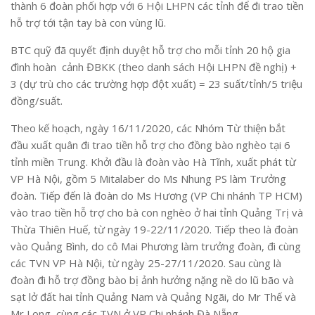
thành 6 đoàn phối hợp với 6 Hội LHPN các tỉnh để đi trao tiền
hỗ trợ tới tận tay bà con vùng lũ.
BTC quỹ đã quyết định duyệt hỗ trợ cho mỗi tỉnh 20 hộ gia
đình hoàn cảnh ĐBKK (theo danh sách Hội LHPN đề nghị) +
3 (dự trù cho các trường hợp đột xuất) = 23 suất/tỉnh/5 triệu
đồng/suất.
Theo kế hoạch, ngày 16/11/2020, các Nhóm Từ thiện bắt
đầu xuất quân đi trao tiền hỗ trợ cho đồng bào nghèo tại 6
tỉnh miền Trung. Khởi đầu là đoàn vào Hà Tĩnh, xuất phát từ
VP Hà Nội, gồm 5 Mitalaber do Ms Nhung PS làm Trưởng
đoàn. Tiếp đến là đoàn do Ms Hương (VP Chi nhánh TP HCM)
vào trao tiền hỗ trợ cho bà con nghèo ở hai tỉnh Quảng Trị và
Thừa Thiên Huế, từ ngày 19-22/11/2020. Tiếp theo là đoàn
vào Quảng Bình, do cô Mai Phương làm trưởng đoàn, đi cùng
các TVN VP Hà Nội, từ ngày 25-27/11/2020. Sau cùng là
đoàn đi hỗ trợ đồng bào bị ảnh hưởng nặng nề do lũ bão và
sạt lở đất hai tỉnh Quảng Nam và Quảng Ngãi, do Mr Thế và
Mr Long, cùng các TVN ở VP Chi nhánh Đà Nẵng.