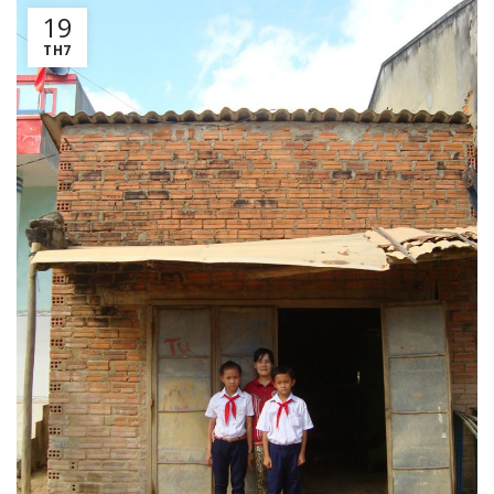
19
TH7