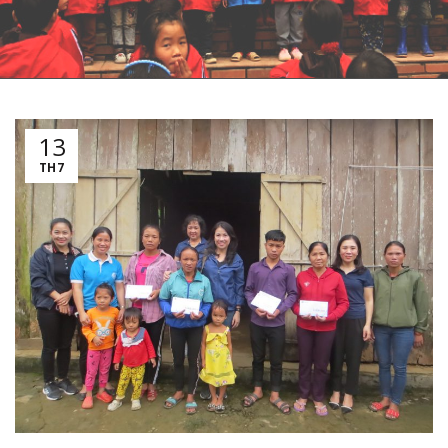
13
TH7