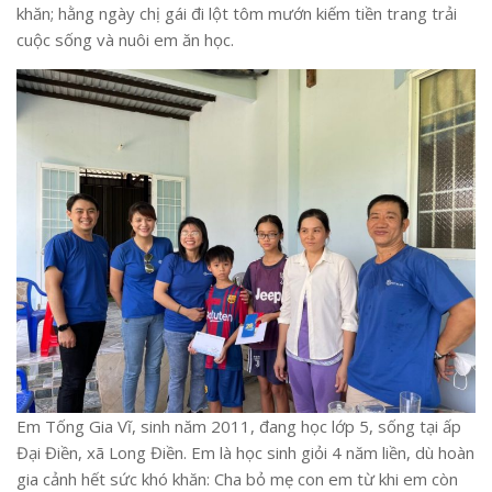
khăn; hằng ngày chị gái đi lột tôm mướn kiếm tiền trang trải
cuộc sống và nuôi em ăn học.
Em Tống Gia Vĩ, sinh năm 2011, đang học lớp 5, sống tại ấp
Đại Điền, xã Long Điền. Em là học sinh giỏi 4 năm liền, dù hoàn
gia cảnh hết sức khó khăn: Cha bỏ mẹ con em từ khi em còn