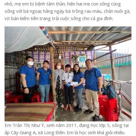
nhỏ, mẹ em bị bệnh tâm thần; hiện hai mẹ con sống cùng
sống với bà ngoại; hằng ngày bà trồng rau màu, chăn nuôi gà,
vịt bán kiếm tiền trang trải cuộc sống cho cả gia đình.
Em Trần Thị Như Ý, sinh năm 2011, đang học lớp 5, sống tại
ấp Cây Giang A, xã Long Điền. Em là học sinh khá giỏi nhiều