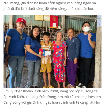
cưu mang, gia đình bà hoàn cảnh nghèo khó, hằng ngày bà
phải đi đặt lú ở dưới sông để kiếm sống, nuôi cháu ăn học.
Em Lý Nhật Khánh, sinh năm 2008, đang học lớp 8, sống tại
ấp Minh Điền, xã Long Điền Đông. Em mồ côi cha mẹ, hiện em
đang sống với gia đình chị gái, hoàn cảnh kinh tế cũng rất khó