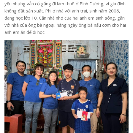
yếu nhưng vẫn cố gắng đi làm thuê ở Bình Dương, vì gia đình
không đất sản xuất. Phi ở nhà với anh trai, sinh năm 2006,
đang học lớp 10. Căn nhà nhỏ của hai anh em sinh sống, gần
với nhà của ông bà ngoại, hằng ngày ông bà nấu cơm cho hai
anh em ăn để đi học.