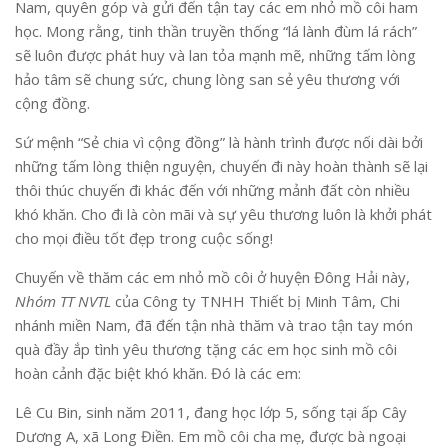
Nam, quyên góp và gửi đến tận tay các em nhỏ mồ côi ham
học. Mong rằng, tinh thần truyền thống “lá lành đùm lá rách”
sẽ luôn được phát huy và lan tỏa mạnh mẽ, những tấm lòng
hảo tâm sẽ chung sức, chung lòng san sẻ yêu thương với
cộng đồng.
Sứ mệnh “Sẻ chia vì cộng đồng” là hành trình được nối dài bởi
những tấm lòng thiện nguyện, chuyến đi này hoàn thành sẽ lại
thôi thúc chuyến đi khác đến với những mảnh đất còn nhiều
khó khăn. Cho đi là còn mãi và sự yêu thương luôn là khởi phát
cho mọi điều tốt đẹp trong cuộc sống!
Chuyến về thăm các em nhỏ mồ côi ở huyện Đông Hải này,
Nhóm TT NVTL
của Công ty TNHH Thiết bị Minh Tâm, Chi
nhánh miền Nam, đã đến tận nhà thăm và trao tận tay món
quà đầy ắp tình yêu thương tặng các em học sinh mồ côi
hoàn cảnh đặc biệt khó khăn. Đó là các em:
Lê Cu Bin, sinh năm 2011, đang học lớp 5, sống tại ấp Cây
Dương A, xã Long Điền. Em mồ côi cha mẹ, được bà ngoại