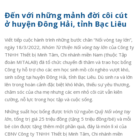
Đến với những mảnh đời côi cút
ở huyện Đông Hải, tỉnh Bạc Liêu
Viết tiếp cuộc hành trình những bước chân “Nối vòng tay lớn”,
ngày 18/3/2022,
Nhóm Từ thiện Nối vòng tay lớn
của Công ty
TNHH Thiết bị Minh Tâm, Chi nhánh miền Nam (thuộc Tập
đoàn MITALAB) đã tổ chức chuyến đi thăm và trao học bổng
Công ty hỗ trợ cho các em học sinh mồ côi nghèo vượt khó,
sinh sống tại huyện Đông Hải, tỉnh Bạc Liêu. Dù sinh ra và lớn
lên trong hoàn cảnh đặc biệt khó khăn, thiếu sự yêu thương,
chăm sóc của cha mẹ nhưng các em nhỏ côi cút vẫn kiên
cường, nỗ lực trong học tập và cuộc sống.
Những suất học bổng được trích từ nguồn Quỹ
Nối vòng tay
lớn
, tổng trị giá 25 triệu đồng (tặng 5 triệu đồng/bé) và mỗi
bé còn được tặng thêm một phần quà, đây là món lì xì của
CBNV Công ty TNHH Thiết bị Minh Tâm, Chi nhánh miền