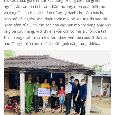
trợ các cháu, gia đình rất xúc động, không biết nói gì hơn
ngoài câu cảm ơn tình cảm thân thương, món quà thiết thực
và ý nghĩa của Ban lãnh đạo Công ty dành cho các cháu học
sinh mồ côi nghèo khó, thiếu thốn mọi bề. Nhưng dù sao thì
hoàn cảnh của 3 chị em còn hơn các bạn mồ côi đang phải nhờ
ông bà cưu mang, vì 3 chị em vẫn còn có mẹ là chỗ dựa tinh
thần, song một mình mẹ đi làm thuê kiếm tiền nuôi 3 đứa con
nhỏ đang tuổi ăn học quả là một gánh nặng túng thiếu…