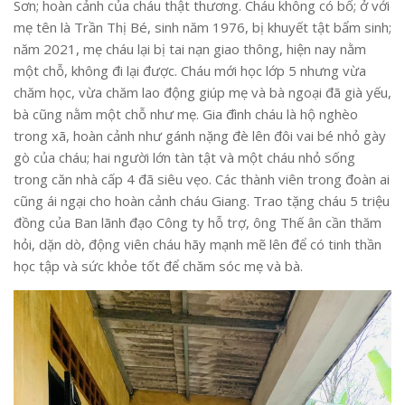
Sơn; hoàn cảnh của cháu thật thương. Cháu không có bố; ở với
mẹ tên là Trần Thị Bé, sinh năm 1976, bị khuyết tật bẩm sinh;
năm 2021, mẹ cháu lại bị tai nạn giao thông, hiện nay nằm
một chỗ, không đi lại được. Cháu mới học lớp 5 nhưng vừa
chăm học, vừa chăm lao động giúp mẹ và bà ngoại đã già yếu,
bà cũng nằm một chỗ như mẹ. Gia đình cháu là hộ nghèo
trong xã, hoàn cảnh như gánh nặng đè lên đôi vai bé nhỏ gày
gò của cháu; hai người lớn tàn tật và một cháu nhỏ sống
trong căn nhà cấp 4 đã siêu vẹo. Các thành viên trong đoàn ai
cũng ái ngại cho hoàn cảnh cháu Giang. Trao tặng cháu 5 triệu
đồng của Ban lãnh đạo Công ty hỗ trợ, ông Thế ân cần thăm
hỏi, dặn dò, động viên cháu hãy mạnh mẽ lên để có tinh thần
học tập và sức khỏe tốt để chăm sóc mẹ và bà.