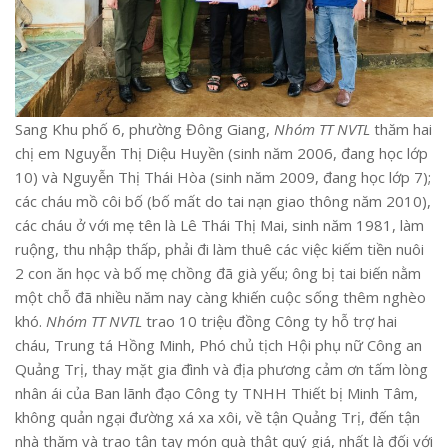
Sang Khu phố 6, phường Đông Giang,
Nhóm TT NVTL
thăm hai
chị em Nguyễn Thị Diệu Huyền (sinh năm 2006, đang học lớp
10) và Nguyễn Thị Thái Hòa (sinh năm 2009, đang học lớp 7);
các cháu mồ côi bố (bố mất do tai nạn giao thông năm 2010),
các cháu ở với mẹ tên là Lê Thái Thị Mai, sinh năm 1981, làm
ruộng, thu nhập thấp, phải đi làm thuê các việc kiếm tiền nuôi
2 con ăn học và bố mẹ chồng đã già yếu; ông bị tai biến nằm
một chỗ đã nhiều năm nay càng khiến cuộc sống thêm nghèo
khó.
Nhóm TT NVTL
trao 10 triệu đồng Công ty hỗ trợ hai
cháu, Trung tá Hồng Minh, Phó chủ tịch Hội phụ nữ Công an
Quảng Trị, thay mặt gia đình và địa phương cảm ơn tấm lòng
nhân ái của Ban lãnh đạo Công ty TNHH Thiết bị Minh Tâm,
không quản ngại đường xá xa xôi, về tận Quảng Trị, đến tận
nhà thăm và trao tận tay món quà thật quý giá, nhất là đối với