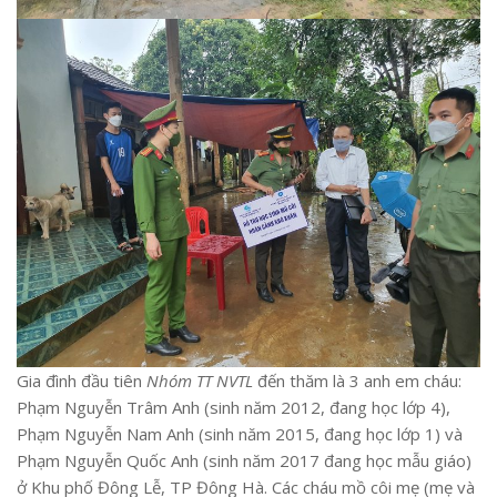
Gia đình đầu tiên
Nhóm TT NVTL
đến thăm là 3 anh em cháu:
Phạm Nguyễn Trâm Anh (sinh năm 2012, đang học lớp 4),
Phạm Nguyễn Nam Anh (sinh năm 2015, đang học lớp 1) và
Phạm Nguyễn Quốc Anh (sinh năm 2017 đang học mẫu giáo)
ở Khu phố Đông Lễ, TP Đông Hà. Các cháu mồ côi mẹ (mẹ và