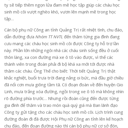
ty sẽ tiếp thêm ngọn lửa đam mê học tập giúp các cháu học
sinh mồ côi vượt nghèo khó, vươn lên mạnh mẽ trong học
tập…
Cán bộ phụ nữ Công an tỉnh Quảng Trị rất nhiệt tình, chu đáo,
dẫn đường đưa
Nhóm TT NVTL
đến thăm từng gia đình đang
cưu mang các cháu học sinh mồ côi được Công ty hỗ trợ lần
này. Phần lớn những ngôi nhà các cháu sinh sống đều ở cuối
thôn làng, xa con đường mà xe ô tô vào được, vì thế các
thành viên trong đoàn phải đi bộ khá xa mới tới được nhà
thăm các cháu. Ông Thế cho biết: Thời tiết Quảng Trị thật
khắc nghiệt, buổi trưa trời đang nắng oi bức, mà đầu giờ chiều
đã nổi cơn mưa giông tầm tã. Có đoạn đoàn về đến huyện Gio
Linh, mưa trắng xóa đường, ngồi trong xe ô tô mà không nhìn
rõ đường phía trước… Nhưng rồi đoàn cũng đến được từng
gia đình để thăm và trao món quà quý giá mà Ban lãnh đạo
Công ty gửi tặng cho các cháu học sinh mồ côi. Lịch trình cung
đường đoàn đi đã được Hội Phụ nữ Công an tỉnh lên kế hoạch
chu đáo, đến đoạn đường nào thì cán bộ phụ nữ cơ sở đón,