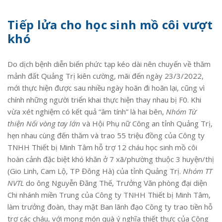
Tiếp lửa cho học sinh mồ côi vượt
khó
Do dịch bệnh diễn biến phức tạp kéo dài nên chuyến về thăm
mảnh đất Quảng Trị kiên cường, mãi đến ngày 23/3/2022,
mới thực hiện được sau nhiều ngày hoãn đi hoãn lại, cũng vì
chính những người triển khai thực hiện thay nhau bị F0. Khi
vừa xét nghiệm có kết quả “âm tính” là hai bên,
Nhóm Từ
thiện Nối vòng tay lớn
và Hội Phụ nữ Công an tỉnh Quảng Trị,
hẹn nhau cùng đến thăm và trao 55 triệu đồng của Công ty
TNHH Thiết bị Minh Tâm hỗ trợ 12 cháu học sinh mồ côi
hoàn cảnh đặc biệt khó khăn ở 7 xã/phường thuộc 3 huyện/thị
(Gio Linh, Cam Lộ, TP Đông Hà) của tỉnh Quảng Trị.
Nhóm TT
NVTL
do ông Nguyễn Đăng Thế, Trưởng Văn phòng đại diện
Chi nhánh miền Trung của Công ty TNHH Thiết bị Minh Tâm,
làm trưởng đoàn, thay mặt Ban lãnh đạo Công ty trao tiền hỗ
trợ các cháu, với mong món quà ý nghĩa thiết thực của Công