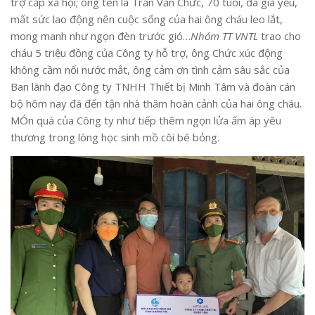
trợ cấp xã hội; ông tên là Trần Văn Chức, 70 tuổi, đã già yếu,
mất sức lao động nên cuộc sống của hai ông cháu leo lắt,
mong manh như ngọn đèn trước gió…
Nhóm TT VNTL
trao cho
cháu 5 triệu đồng của Công ty hỗ trợ, ông Chức xúc động
không cầm nổi nước mắt, ông cảm ơn tình cảm sâu sắc của
Ban lãnh đạo Công ty TNHH Thiết bị Minh Tâm và đoàn cán
bộ hôm nay đã đến tận nhà thăm hoàn cảnh của hai ông cháu.
MÓn quà của Công ty như tiếp thêm ngọn lửa ấm áp yêu
thương trong lòng học sinh mồ côi bé bỏng.