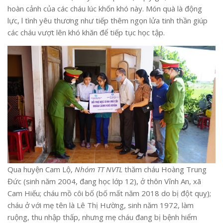
hoàn cảnh của các cháu lúc khốn khó này. Món quà là động
lực, l tình yêu thương như tiếp thêm ngọn lửa tinh thần giúp
các cháu vượt lên khó khăn để tiếp tục học tập.
Qua huyện Cam Lộ,
Nhóm TT NVTL
thăm cháu Hoàng Trung
Đức (sinh năm 2004, đang học lớp 12), ở thôn Vĩnh An, xã
Cam Hiếu; cháu mồ côi bố (bố mất năm 2018 do bị đột quỵ);
cháu ở với mẹ tên là Lê Thị Hường, sinh năm 1972, làm
ruộng, thu nhập thấp, nhưng mẹ cháu đang bị bệnh hiểm