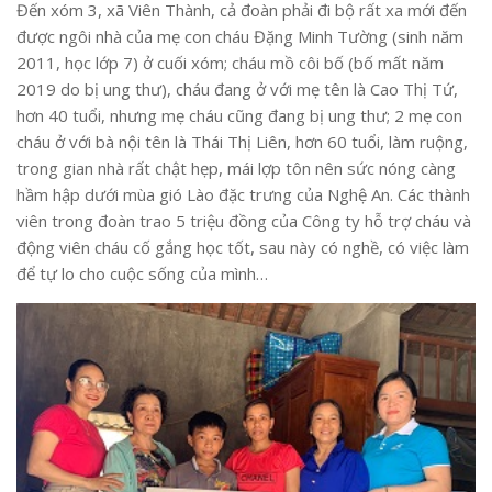
Đến xóm 3, xã Viên Thành, cả đoàn phải đi bộ rất xa mới đến
được ngôi nhà của mẹ con cháu Đặng Minh Tường (sinh năm
2011, học lớp 7) ở cuối xóm; cháu mồ côi bố (bố mất năm
2019 do bị ung thư), cháu đang ở với mẹ tên là Cao Thị Tứ,
hơn 40 tuổi, nhưng mẹ cháu cũng đang bị ung thư; 2 mẹ con
cháu ở với bà nội tên là Thái Thị Liên, hơn 60 tuổi, làm ruộng,
trong gian nhà rất chật hẹp, mái lợp tôn nên sức nóng càng
hầm hập dưới mùa gió Lào đặc trưng của Nghệ An. Các thành
viên trong đoàn trao 5 triệu đồng của Công ty hỗ trợ cháu và
động viên cháu cố gắng học tốt, sau này có nghề, có việc làm
để tự lo cho cuộc sống của mình…