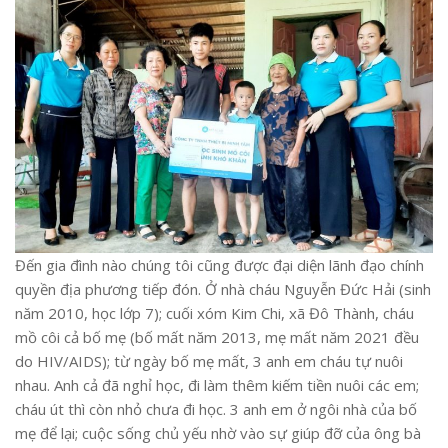
Đến gia đình nào chúng tôi cũng được đại diện lãnh đạo chính
quyền địa phương tiếp đón. Ở nhà cháu Nguyễn Đức Hải (sinh
năm 2010, học lớp 7); cuối xóm Kim Chi, xã Đô Thành, cháu
mồ côi cả bố mẹ (bố mất năm 2013, mẹ mất năm 2021 đều
do HIV/AIDS); từ ngày bố mẹ mất, 3 anh em cháu tự nuôi
nhau. Anh cả đã nghỉ học, đi làm thêm kiếm tiền nuôi các em;
cháu út thì còn nhỏ chưa đi học. 3 anh em ở ngôi nhà của bố
mẹ để lại; cuộc sống chủ yếu nhờ vào sự giúp đỡ của ông bà