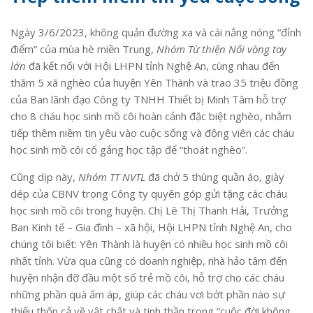
Ngày 3/6/2023, không quản đường xa và cái nắng nóng “đỉnh
điểm” của mùa hè miền Trung,
Nhóm Từ thiện Nối vòng tay
lớn
đã kết nối với Hội LHPN tỉnh Nghệ An, cùng nhau đến
thăm 5 xã nghèo của huyện Yên Thành và trao 35 triệu đồng
của Ban lãnh đạo Công ty TNHH Thiết bị Minh Tâm hỗ trợ
cho 8 cháu học sinh mồ côi hoàn cảnh đặc biệt nghèo, nhằm
tiếp thêm niềm tin yêu vào cuộc sống và động viên các cháu
học sinh mồ côi cố gắng học tập để “thoát nghèo”.
Cũng dịp này,
Nhóm TT NVTL
đã chở 5 thùng quần áo, giày
dép của CBNV trong Công ty quyên góp gửi tặng các cháu
học sinh mồ côi trong huyện. Chị Lê Thị Thanh Hải, Trưởng
Ban Kinh tế – Gia đình – xã hội, Hội LHPN tỉnh Nghệ An, cho
chúng tôi biết: Yên Thành là huyện có nhiều học sinh mồ côi
nhất tỉnh. Vừa qua cũng có doanh nghiệp, nhà hảo tâm đến
huyện nhận đỡ đầu một số trẻ mồ côi, hỗ trợ cho các cháu
những phần quà ấm áp, giúp các cháu vơi bớt phần nào sự
thiếu thốn cả về vật chất và tinh thần trong “cuộc đời không