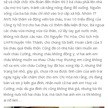
sệ và chật chội. Khi đoàn đến thăm thì 3 bà cháu phải lên nhà
cậu mợ trú tạm, tránh cái nắng nóng đang đổ xuống. Nguồn
sống của ba bà cháu chỉ nhờ vào trợ cấp xã hội.
Nhóm TT
NVTL
hỏi thăm và động viên bà cháu, trao 10 triệu đồng của
Công ty hỗ trợ cho hai cháu có thêm điều kiện đi học. Bà ngoại
các cháu vừa mừng vừa tủi thân, cứ lấy tay gạt nước mắt,
không nói được câu nào. Chị Nguyễn Thị Hòa, Chủ tịch Hội
LHPN huyện Yên Thành, cho chúng tôi biết: Hoàn cảnh của 3
bà cháu quá thiếu thốn. Cũng đã có nhà hảo tâm muốn xin
nuôi cháu Cường, nhưng cháu không đồng ý, vì hai anh em
cháu không muốn xa nhau. Cháu Huy thương em cũng không
nỡ xa em; còn cháu Cường tuy đã học xong lớp 2, nhưng thể
trạng bé nhỏ, gày gò, chưa rời xa được tình cảm của anh trai
ngày ngày vẫn chăm chút cho em. Chị Hòa nói rằng, chị đang
bàn và xin ý kiến gia đình, nhận nuôi cả hai anh em Huy và
Cường, mặc dù gia đình chị cũng không khá giả, nhưng bà thì
không nuôi nổi hai cháu trai, mà tách hai anh em ra thì không
ai nỡ làm …