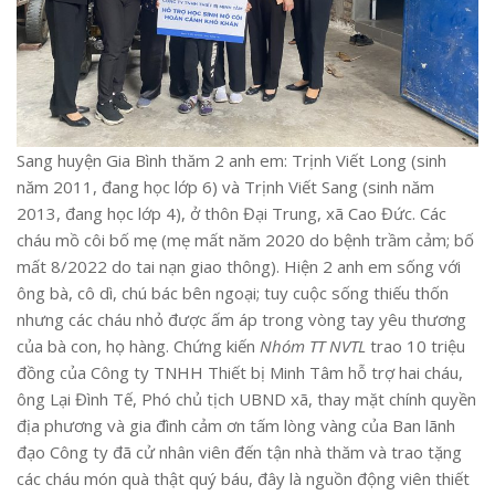
Sang huyện Gia Bình thăm 2 anh em: Trịnh Viết Long (sinh
năm 2011, đang học lớp 6) và Trịnh Viết Sang (sinh năm
2013, đang học lớp 4), ở thôn Đại Trung, xã Cao Đức. Các
cháu mồ côi bố mẹ (mẹ mất năm 2020 do bệnh trầm cảm; bố
mất 8/2022 do tai nạn giao thông). Hiện 2 anh em sống với
ông bà, cô dì, chú bác bên ngoại; tuy cuộc sống thiếu thốn
nhưng các cháu nhỏ được ấm áp trong vòng tay yêu thương
của bà con, họ hàng. Chứng kiến
Nhóm TT NVTL
trao 10 triệu
đồng của Công ty TNHH Thiết bị Minh Tâm hỗ trợ hai cháu,
ông Lại Đình Tế, Phó chủ tịch UBND xã, thay mặt chính quyền
địa phương và gia đình cảm ơn tấm lòng vàng của Ban lãnh
đạo Công ty đã cử nhân viên đến tận nhà thăm và trao tặng
các cháu món quà thật quý báu, đây là nguồn động viên thiết