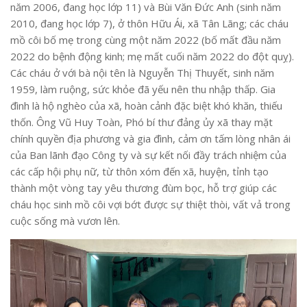
năm 2006, đang học lớp 11) và Bùi Văn Đức Anh (sinh năm
2010, đang học lớp 7), ở thôn Hữu Ái, xã Tân Lãng; các cháu
mồ côi bố mẹ trong cùng một năm 2022 (bố mất đầu năm
2022 do bệnh động kinh; mẹ mất cuối năm 2022 do đột quỵ).
Các cháu ở với bà nội tên là Nguyễn Thị Thuyết, sinh năm
1959, làm ruộng, sức khỏe đã yếu nên thu nhập thấp. Gia
đình là hộ nghèo của xã, hoàn cảnh đặc biệt khó khăn, thiếu
thốn. Ông Vũ Huy Toàn, Phó bí thư đảng ủy xã thay mặt
chính quyền địa phương và gia đình, cảm ơn tấm lòng nhân ái
của Ban lãnh đạo Công ty và sự kết nối đầy trách nhiệm của
các cấp hội phụ nữ, từ thôn xóm đến xã, huyện, tỉnh tạo
thành một vòng tay yêu thương đùm bọc, hỗ trợ giúp các
cháu học sinh mồ côi vợi bớt được sự thiệt thòi, vất vả trong
cuộc sống mà vươn lên.