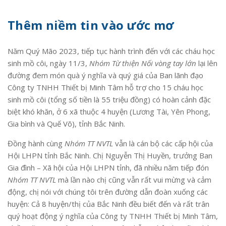
Thêm niềm tin vào ước mơ
Năm Quý Mão 2023, tiếp tục hành trình đến với các cháu học
sinh mồ côi, ngày 11/3,
Nhóm Từ thiện Nối vòng tay lớn
lại lên
đường đem món quà ý nghĩa và quý giá của Ban lãnh đạo
Công ty TNHH Thiết bị Minh Tâm hỗ trợ cho 15 cháu học
sinh mồ côi (tổng số tiền là 55 triệu đồng) có hoàn cảnh đặc
biệt khó khăn, ở 6 xã thuộc 4 huyện (Lương Tài, Yên Phong,
Gia bình và Quế Võ), tỉnh Bắc Ninh.
Đồng hành cùng
Nhóm TT NVTL
vẫn là cán bộ các cấp hội của
Hội LHPN tỉnh Bắc Ninh. Chị Nguyễn Thị Huyền, trưởng Ban
Gia đình – Xã hội của Hội LHPN tỉnh, đã nhiều năm tiếp đón
Nhóm TT NVTL
mà lần nào chị cũng vẫn rất vui mừng và cảm
động, chị nói với chúng tôi trên đường dẫn đoàn xuống các
huyện: Cả 8 huyện/thị của Bắc Ninh đều biết đến và rất trân
quý hoạt động ý nghĩa của Công ty TNHH Thiết bị Minh Tâm,