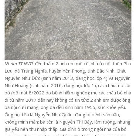
Nhóm TT NVTL
đến thăm 2 anh em mồ côi nhà ở cuối thôn Phù
Lưu, xã Trung Nghĩa, huyện Yên Phong, tỉnh Bắc Ninh. Cháu
Nguyễn Như Đức (sinh năm 2013, đang học lớp 4) và Nguyễn
Như Hoàng (sinh năm 2016, đang học lớp 1); các cháu mồ côi
bố (bố mất 8/2022 do bệnh hiểm nghèo); mẹ các cháu bỏ nhà
đi từ năm 2017 đến nay không có tin tức; 2 anh em được ông
bà nội cưu mang; ông bà đều sinh năm 1955, sức khỏe yếu.
Ông nội tên là Nguyễn Như Quân, đang bị bệnh sán não,
không minh mẫn; bà tên là Nguyễn Thị Bẩy, làm ruộng, nhưng
già yếu nên thu nhập thấp. Gia đình ở trong ngôi nhà của bố