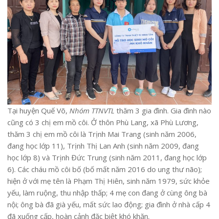
Tại huyện Quế Võ,
Nhóm TTNVTL
thăm 3 gia đình. Gia đình nào
cũng có 3 chị em mồ côi. Ở thôn Phù Lang, xã Phù Lương,
thăm 3 chị em mồ côi là Trịnh Mai Trang (sinh năm 2006,
đang học lớp 11), Trịnh Thị Lan Anh (sinh năm 2009, đang
học lớp 8) và Trịnh Đức Trung (sinh năm 2011, đang học lớp
6). Các cháu mồ côi bố (bố mất năm 2016 do ung thư não);
hiện ở với mẹ tên là Phạm Thị Hiên, sinh năm 1979, sức khỏe
yếu, làm ruộng, thu nhập thấp; 4 mẹ con đang ở cùng ông bà
nội; ông bà đã già yếu, mất sức lao động; gia đình ở nhà cấp 4
đã xuống cấp, hoàn cảnh đặc biệt khó khăn.