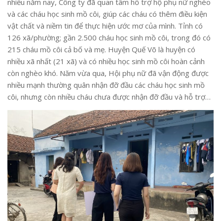
nhiều năm nay, Công ty đã quan tâm hỗ trợ hộ phụ nữ nghèo
và các cháu học sinh mồ côi, giúp các cháu có thêm điều kiện
vật chất và niềm tin để thực hiện ước mơ của mình. Tỉnh có
126 xã/phường; gần 2.500 cháu học sinh mồ côi, trong đó có
215 cháu mồ côi cả bố và mẹ. Huyện Quế Võ là huyện có
nhiều xã nhất (21 xã) và có nhiều học sinh mồ côi hoàn cảnh
còn nghèo khó. Năm vừa qua, Hội phụ nữ đã vận động được
nhiều mạnh thường quân nhận đỡ đầu các cháu học sinh mồ
côi, nhưng còn nhiều cháu chưa được nhận đỡ đầu và hỗ trợ…