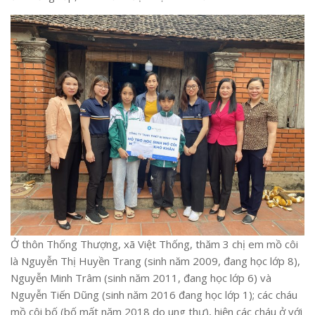
Ở thôn Thống Thượng, xã Việt Thống, thăm 3 chị em mồ côi
là Nguyễn Thị Huyền Trang (sinh năm 2009, đang học lớp 8),
Nguyễn Minh Trâm (sinh năm 2011, đang học lớp 6) và
Nguyễn Tiến Dũng (sinh năm 2016 đang học lớp 1); các cháu
mồ côi bố (bố mất năm 2018 do ung thư), hiện các cháu ở với