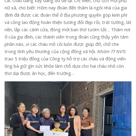
các cháu đang xây dang dở để lại. Chị Mến, chủ tịch Hội phụ
nữ xã, cho biết: Hôm nay đoàn đến thăm là ngôi nhà của gia
đình đã được các đoàn thể ở địa phương quyên góp kinh phí
và công lao động hoàn thiện tương đối đẹp rồi, trát tường, lát
nền, lắp các cánh cửa, đóng mới ban thờ tươm tất… Thăm nơi
ở của gia đình, các thành viên trong đoàn cũng thấy yên tâm
phần nào, vì các cháu mồ côi luôn được giúp đỡ, chở che
trong tình yêu thương của cộng đồng xã hội.
Nhóm TT NVTL
trao 5 triệu đồng của Công ty hỗ trợ các cháu và động viên
ông bà giữ gìn sức khỏe làm chỗ dựa cho hai cháu nhỏ còn
thơ dại được ăn học, đến trường…