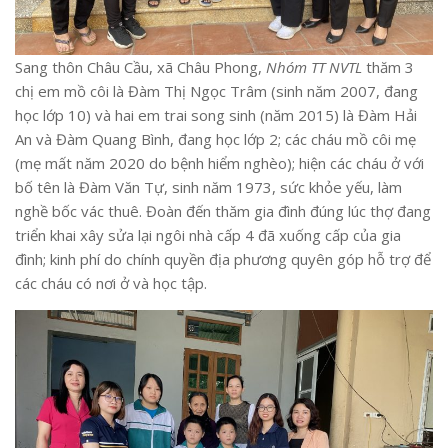
Sang thôn Châu Cầu, xã Châu Phong,
Nhóm TT NVTL
thăm 3
chị em mồ côi là Đàm Thị Ngọc Trâm (sinh năm 2007, đang
học lớp 10) và hai em trai song sinh (năm 2015) là Đàm Hải
An và Đàm Quang Bình, đang học lớp 2; các cháu mồ côi mẹ
(mẹ mất năm 2020 do bệnh hiểm nghèo); hiện các cháu ở với
bố tên là Đàm Văn Tự, sinh năm 1973, sức khỏe yếu, làm
nghề bốc vác thuê. Đoàn đến thăm gia đình đúng lúc thợ đang
triển khai xây sửa lại ngôi nhà cấp 4 đã xuống cấp của gia
đình; kinh phí do chính quyền địa phương quyên góp hỗ trợ để
các cháu có nơi ở và học tập.