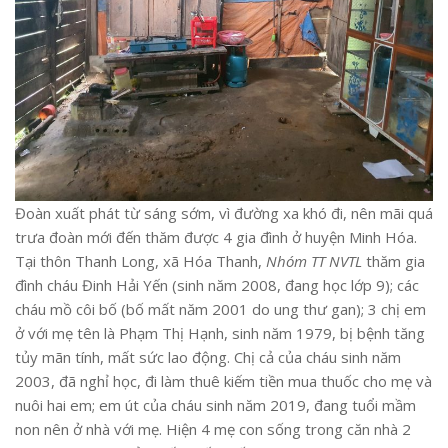
Đoàn xuất phát từ sáng sớm, vì đường xa khó đi, nên mãi quá
trưa đoàn mới đến thăm được 4 gia đình ở huyện Minh Hóa.
Tại thôn Thanh Long, xã Hóa Thanh,
Nhóm TT NVTL
thăm gia
đình cháu Đinh Hải Yến (sinh năm 2008, đang học lớp 9); các
cháu mồ côi bố (bố mất năm 2001 do ung thư gan); 3 chị em
ở với mẹ tên là Phạm Thị Hạnh, sinh năm 1979, bị bệnh tăng
tủy mãn tính, mất sức lao động. Chị cả của cháu sinh năm
2003, đã nghỉ học, đi làm thuê kiếm tiền mua thuốc cho mẹ và
nuôi hai em; em út của cháu sinh năm 2019, đang tuổi mầm
non nên ở nhà với mẹ. Hiện 4 mẹ con sống trong căn nhà 2