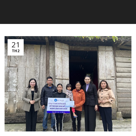
21
TH2