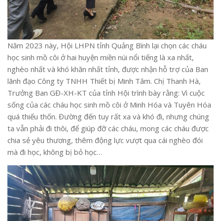
Năm 2023 này, Hội LHPN tỉnh Quảng Bình lại chọn các cháu
học sinh mồ côi ở hai huyện miền núi nổi tiếng là xa nhất,
nghèo nhất và khó khăn nhất tỉnh, được nhận hỗ trợ của Ban
lãnh đạo Công ty TNHH Thiết bị Minh Tâm. Chị Thanh Hà,
Trưởng Ban GĐ-XH-KT của tỉnh Hội trình bày rằng: Vì cuộc
sống của các cháu học sinh mồ côi ở Minh Hóa và Tuyên Hóa
quá thiếu thốn. Đường đến tuy rất xa và khó đi, nhưng chúng
ta vẫn phải đi thôi, để giúp đỡ các cháu, mong các cháu được
chia sẻ yêu thương, thêm động lực vượt qua cái nghèo đói
mà đi học, không bị bỏ học…