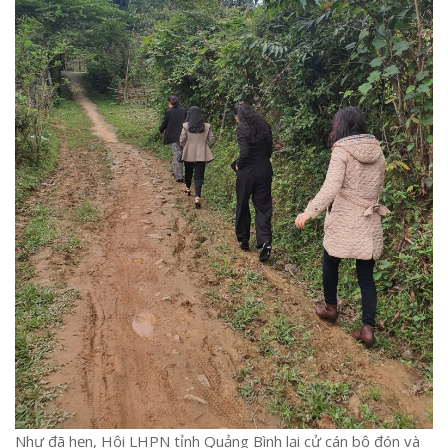
Như đã hẹn, Hội LHPN tỉnh Quảng Bình lại cử cán bộ đón và