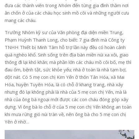
đưa các thành viên trong
Nhóm
đến từng gia đình thăm nơi
ăn chốn ở của các cháu học sinh mồ côi và những người cưu
mang các cháu.
Trưởng Nhóm kỹ sư của Văn phòng đại diện miền Trung,
Phạm Huỳnh Thanh Long, cho biết: 7 gia đình mà Công ty
TNHH Thiết bị Minh Tâm hỗ trợ lần này đều có hoàn cảnh
quá nghèo khổ. Sinh sống trên địa bàn miền núi xa xôi, giao
thông đi lại khó khăn; mà phần lớn các cháu mồ côi bố, mẹ thì
đau ốm, bệnh tật, sức khỏe yếu; nhà ở toàn là nhà tạm bợ,
dột nát. Có 5 mẹ con chị Kim Yến ở thôn Tân Hóa, xã Mai
Hóa, huyện Tuyên Hóa, là có chỗ ở khang trang, nhà xây
nhưng đó lại không phải là nhà của 5 mẹ con chị Yến, mà là
nhà của ông bà ngoại mới được các con cháu đóng góp xây
dựng. Vì ông bà lo chỗ ở của 5 mẹ con chị Yến không an toàn
khi mưa rừng gió núi tràn về, nên ông bà cho 5 mẹ con chị
Yên ở nhờ…