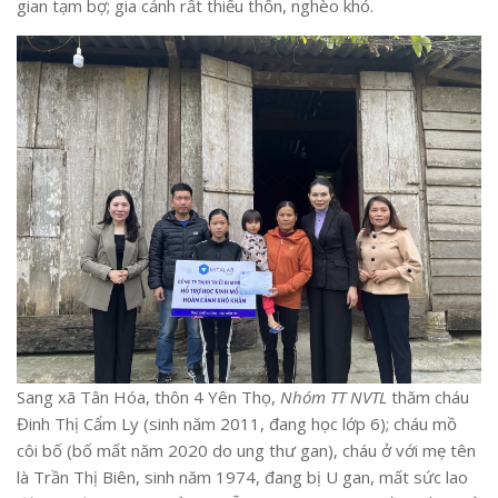
gian tạm bợ; gia cảnh rất thiếu thốn, nghèo khó.
Sang xã Tân Hóa,
thôn 4 Yên Thọ,
Nhóm TT NVTL
thăm cháu
Đinh Thị Cẩm Ly (sinh năm 2011, đang học lớp 6); cháu mồ
côi bố (bố mất năm 2020 do ung thư gan), cháu ở với mẹ tên
là Trần Thị Biên, sinh năm 1974, đang bị U gan, mất sức lao