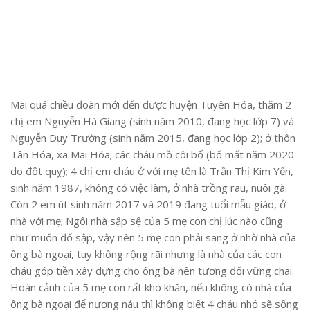
Mãi quá chiều đoàn mới đến được huyện Tuyên Hóa, thăm 2
chị em Nguyễn Hà Giang (sinh năm 2010, đang học lớp 7) và
Nguyễn Duy Trường (sinh năm 2015, đang học lớp 2); ở thôn
Tân Hóa, xã Mai Hóa; các cháu mồ côi bố (bố mất năm 2020
do đột quỵ); 4 chị em cháu ở với mẹ tên là Trần Thị Kim Yến,
sinh năm 1987, không có việc làm, ở nhà trồng rau, nuôi gà.
Còn 2 em út sinh năm 2017 và 2019 đang tuổi mẫu giáo, ở
nhà với mẹ; Ngôi nhà sập sệ của 5 mẹ con chị lúc nào cũng
như muốn đổ sập, vậy nên 5 mẹ con phải sang ở nhờ nhà của
ông bà ngoại, tuy không rộng rãi nhưng là nhà của các con
cháu góp tiền xây dựng cho ông bà nên tương đối vững chãi.
Hoàn cảnh của 5 mẹ con rất khó khăn, nếu không có nhà của
ông bà ngoại để nương náu thì không biết 4 cháu nhỏ sẽ sống