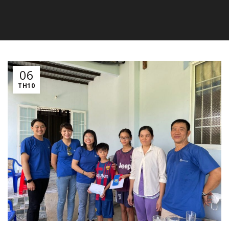
06
TH10