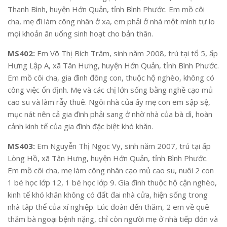
Thanh Bình, huyện Hớn Quản, tỉnh Bình Phước. Em mồ côi
cha, mẹ đi làm công nhân ở xa, em phải ở nhà một mình tự lo
mọi khoản ăn uống sinh hoạt cho bản thân.
MS402:
Em Võ Thị Bích Trâm, sinh năm 2008, trú tại tổ 5, ấp
Hưng Lập A, xã Tân Hưng, huyện Hớn Quản, tỉnh Bình Phước.
Em mồ côi cha, gia đình đông con, thuộc hộ nghèo, không có
công việc ổn định. Mẹ và các chị lớn sống bằng nghề cạo mủ
cao su và làm rẫy thuê. Ngôi nhà của ấy mẹ con em sập sệ,
mục nát nên cả gia đình phải sang ở nhờ nhà của bà dì, hoàn
cảnh kinh tế của gia đình đặc biệt khó khăn.
MS403:
Em Nguyễn Thị Ngọc Vy, sinh năm 2007, trú tại ấp
Lòng Hồ, xã Tân Hưng, huyện Hớn Quản, tỉnh Bình Phước.
Em mồ côi cha, mẹ làm công nhân cạo mủ cao su, nuôi 2 con
1 bé học lớp 12, 1 bé học lớp 9. Gia đình thuộc hộ cận nghèo,
kinh tế khó khăn không có đất đai nhà cửa, hiện sống trong
nhà tâp thể của xí nghiệp. Lúc đoàn đến thăm, 2 em về quê
thăm bà ngoại bệnh nặng, chỉ còn người mẹ ở nhà tiếp đón và