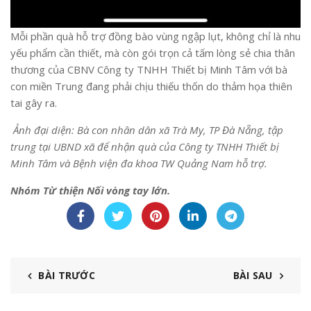
Mỗi phần quà hỗ trợ đồng bào vùng ngập lụt, không chỉ là nhu
yếu phẩm cần thiết, mà còn gói trọn cả tấm lòng sẻ chia thân
thương của CBNV Công ty TNHH Thiết bị Minh Tâm với bà
con miền Trung đang phải chịu thiếu thốn do thảm họa thiên
tai gây ra.
Ảnh đại diện:
Bà con nhân dân xã Trà My, TP Đà Nẵng, tập
trung tại UBND xã để nhận quà của Công ty TNHH Thiết bị
Minh Tâm và Bệnh viện đa khoa TW Quảng Nam hỗ trợ.
Nhóm Từ thiện Nối vòng tay lớn.
BÀI TRƯỚC
BÀI SAU