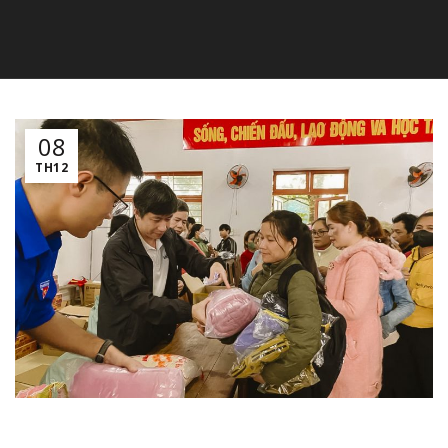
08
TH12