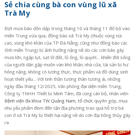
Sẻ chia cùng bà con vùng lũ xã
Trà My
Đợt mưa bão dồn dập trong tháng 10 và tháng 11 đổ bộ vào
miền Trung vừa qua, đồng bào xã Trà My (thuộc vùng núi
cao, vùng khó khăn của TP Đà Nẵng; cũng như đồng bào các
tỉnh miền Trung) bị ảnh hưởng nặng nề do các cơn bão gây
mưa lớn, ngập lụt, sạt lở đất, lũ ống, lũ quyét… khiến đời sống
của người dân gặp muôn vàn khó khăn; nhà cửa, tài sản bị hư
hỏng nặng, không có lương thực, thực phẩm và đồ dùng sinh
hoạt thiết yếu… Với tinh thần tương thân tương ái, những
ngày đầu tháng 12/2025, Văn phòng đại diện miền Trung,
Công ty TNHH Thiết bị Minh Tâm, đã cùng cán bộ, nhân viên
Bệnh viện đa khoa TW Quảng Nam, tổ chức
quyên góp, mua
nhu yếu phẩm đem đến tận địa phương trao quà hỗ trợ bà
con ở xã Trà My bị thiệt hại nặng nề do cơn đại hồng thủy gây
ra.