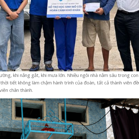
ường, khi nắng gắt, khi mưa lớn. Nhiều ngôi nhà nằm sâu trong con
 thời tiết không làm chậm hành trình của đoàn, tất cả thành viên
viên chân thành.