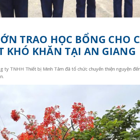
LỚN TRAO HỌC BỔNG CHO C
T KHÓ KHĂN TẠI AN GIANG
 ty TNHH Thiết bị Minh Tâm đã tổ chức chuyến thiện nguyện đến 
n.