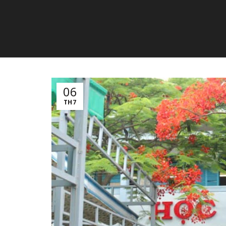
06
TH7