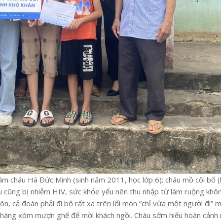
m cháu Hà Đức Minh (sinh năm 2011, học lớp 6); cháu mồ côi bố (
cũng bị nhiễm HIV, sức khỏe yếu nên thu nhập từ làm ruộng không
n, cả đoàn phải đi bộ rất xa trên lối mòn “chỉ vừa một người đi” m
 hàng xóm mượn ghế để mời khách ngồi. Cháu sớm hiểu hoàn cảnh 