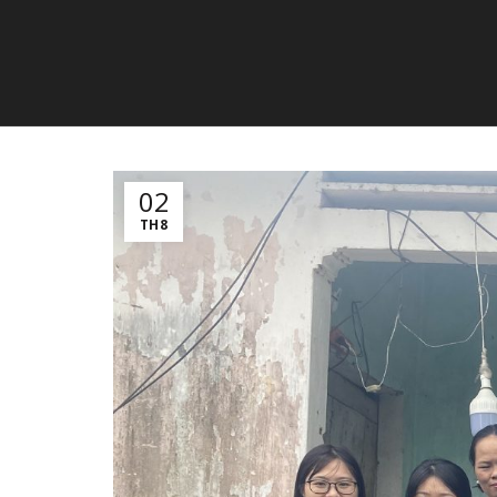
02
TH8