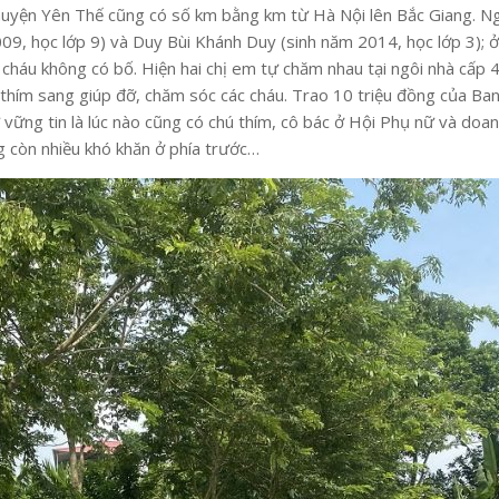
 huyện Yên Thế cũng có số km bằng km từ Hà Nội lên Bắc Giang. N
09, học lớp 9) và Duy Bùi Khánh Duy (sinh năm 2014, học lớp 3); 
 cháu không có bố. Hiện hai chị em tự chăm nhau tại ngôi nhà cấp
 thím sang giúp đỡ, chăm sóc các cháu. Trao 10 triệu đồng của Ban
 vững tin là lúc nào cũng có chú thím, cô bác ở Hội Phụ nữ và doa
 còn nhiều khó khăn ở phía trước…