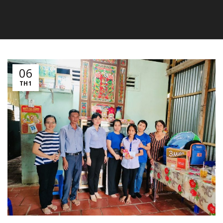
06
TH1