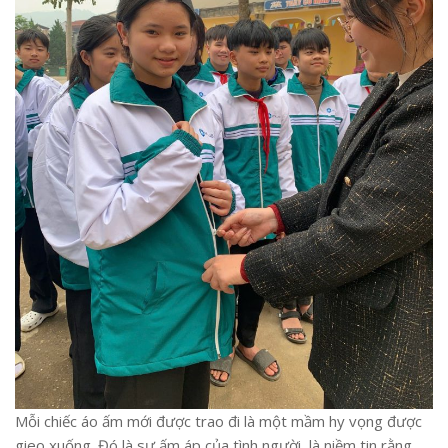
Mỗi chiếc áo ấm mới được trao đi là một mầm hy vọng được
gieo xuống. Đó là sự ấm áp của tình người, là niềm tin rằng