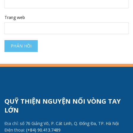
Trang web
QUỸ THIỆN NGUYỆN NỐI VÒNG TAY
LỚN
Địa chỉ:
số 76 Giảng Võ, P. Cát Linh, Q. Đống Đa, TP. Hà Nội
Điện thoại:
(+84) 90.413.7489