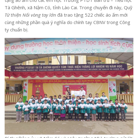
tặng áo ấm cho các em học Trường PTDT Bán trú – Tiểu học
Tà Ghênh, xã Nậm Có, tỉnh Lào Cai. Trong chuyến đi này, Quỹ
Từ thiện Nối vòng tay lớn
đã trao tặng 522 chiếc áo ấm mới
cùng những phần quà ý nghĩa do chính tay CBNV trong Công
ty chuẩn bị.