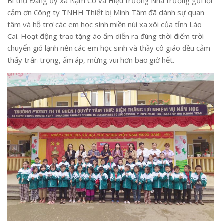
Bí thư Đảng ủy xã Nậm Có và Hiệu trưởng Nhà trường gửi lời
cảm ơn Công ty TNHH Thiết bị Minh Tâm đã dành sự quan
tâm và hỗ trợ các em học sinh miền núi xa xôi của tỉnh Lào
Cai. Hoạt động trao tặng áo ấm diễn ra đúng thời điểm trời
chuyển gió lạnh nên các em học sinh và thầy cô giáo đều cảm
thấy trân trọng, ấm áp, mừng vui hơn bao giờ hết.