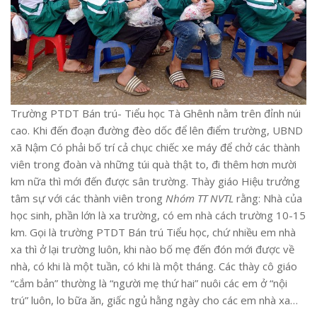
Trường PTDT Bán trú- Tiểu học Tà Ghênh nằm trên đỉnh núi
cao. Khi đến đoạn đường đèo dốc để lên điểm trường, UBND
xã Nậm Có phải bố trí cả chục chiếc xe máy để chở các thành
viên trong đoàn và những túi quà thật to, đi thêm hơn mười
km nữa thì mới đến được sân trường. Thày giáo Hiệu trưởng
tâm sự với các thành viên trong
Nhóm TT NVTL
rằng: Nhà của
học sinh, phần lớn là xa trường, có em nhà cách trường 10-15
km. Gọi là trường PTDT Bán trú Tiểu học, chứ nhiều em nhà
xa thì ở lại trường luôn, khi nào bố mẹ đến đón mới được về
nhà, có khi là một tuần, có khi là một tháng. Các thày cô giáo
“cắm bản” thường là “người mẹ thứ hai” nuôi các em ở “nội
trú” luôn, lo bữa ăn, giấc ngủ hằng ngày cho các em nhà xa…