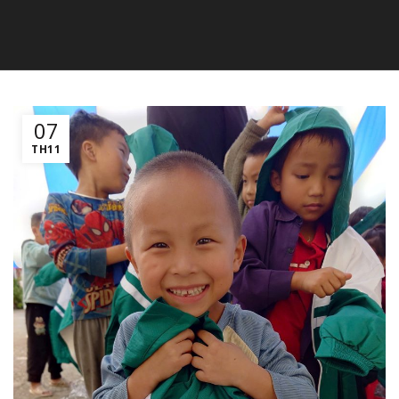
07
TH11