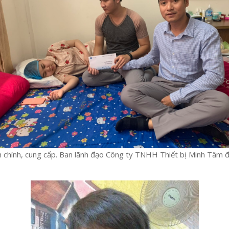
chính, cung cấp. Ban lãnh đạo Công ty TNHH Thiết bị Minh Tâm đã 