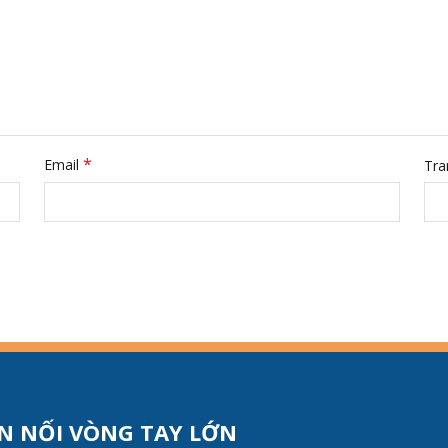
*
Email
Tra
N NỐI VÒNG TAY LỚN