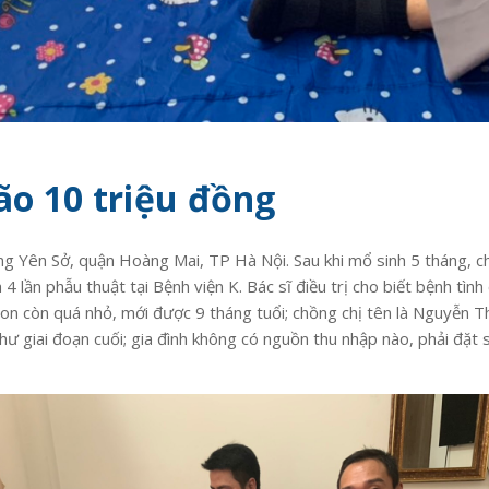
ão 10 triệu đồng
 Yên Sở, quận Hoàng Mai, TP Hà Nội. Sau khi mổ sinh 5 tháng, chị 
a 4 lần phẫu thuật tại Bệnh viện K. Bác sĩ điều trị cho biết bệnh tì
 con còn quá nhỏ, mới được 9 tháng tuổi; chồng chị tên là Nguyễn T
 thư giai đoạn cuối; gia đình không có nguồn thu nhập nào, phải đặt