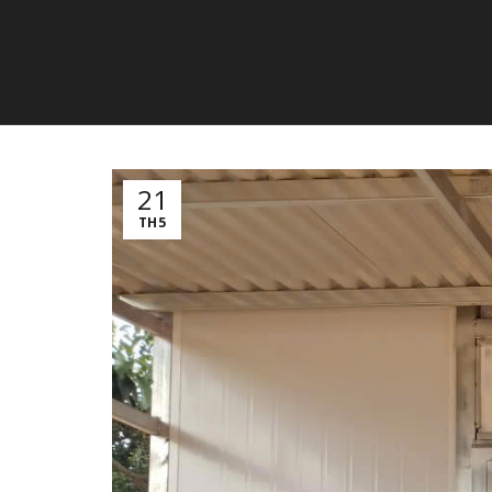
21
TH5