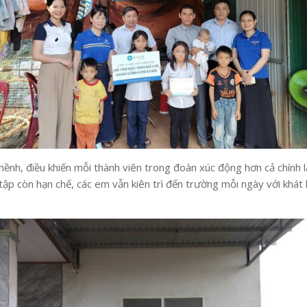
nh, điều khiến mỗi thành viên trong đoàn xúc động hơn cả chính l
tập còn hạn chế, các em vẫn kiên trì đến trường mỗi ngày với khát 