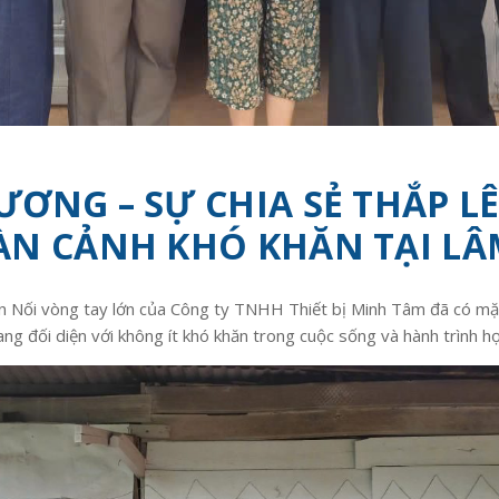
ƠNG – SỰ CHIA SẺ THẮP L
ÀN CẢNH KHÓ KHĂN TẠI L
 Nối vòng tay lớn của Công ty TNHH Thiết bị Minh Tâm đã có mặt
ng đối diện với không ít khó khăn trong cuộc sống và hành trình họ