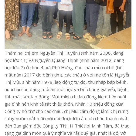
Thăm hai chị em Nguyễn Thị Huyền (sinh năm 2008, đang
học lớp 11) và Nguyễn Quang Thịnh (sinh năm 2012, đang
học lớp 7) ở thôn 4, xã Phú Hưng. Các cháu mồ côi bố (bố
mất năm 2017 do bệnh tim), các cháu ở với mẹ tên là Nguyễn
Thị Mùi, sinh năm 1979, lao động tự do, thu nhập bấp bênh,
nuôi hai con đang tuổi ăn tuổi học và bố chồng già yếu, bệnh
tật, mất sức lao động. Một mình chị lao động kiếm tiền nuôi
gia đình nên kinh tế rất thiếu thốn. Nhận 10 triệu đồng của
Công ty hỗ trợ cho các cháu, chị Mùi cảm động lắm. Chị rưng
rưng nước mắt mãi mới nói được lời cảm ơn chân thành nhất
đến Ban giám đốc Công ty TNHH Thiết bị Minh Tâm, đã trao
tặng gia đình món quà ý nghĩa và rất quý giá, nhất là đối với