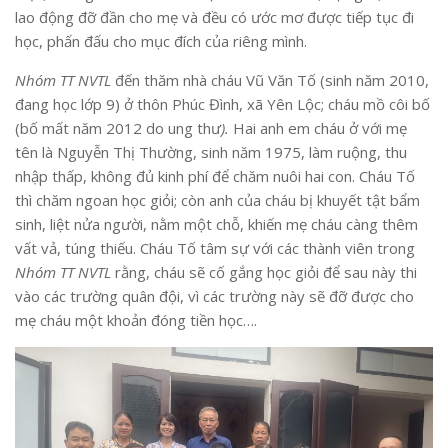
lao động đỡ đần cho mẹ và đều có ước mơ được tiếp tục đi
học, phấn đấu cho mục đích của riêng mình.
Nhóm TT NVTL
đến thăm nhà cháu Vũ Văn Tố (sinh năm 2010,
đang học lớp 9) ở thôn Phúc Đình, xã Yên Lộc; cháu mồ côi bố
(bố mất năm 2012 do ung thư
).
Hai anh em cháu ở với mẹ
tên là Nguyễn Thị Thường, sinh năm 1975, làm ruộng, thu
nhập thấp, không đủ kinh phí để chăm nuôi hai con. Cháu Tố
thì chăm ngoan học giỏi; còn anh của cháu bị khuyết tật bẩm
sinh, liệt nửa người, nằm một chỗ, khiến mẹ cháu càng thêm
vất vả, túng thiếu. Cháu Tố tâm sự với các thành viên trong
Nhóm TT NVTL
rằng, cháu sẽ cố gắng học giỏi để sau này thi
vào các trường quân đội, vì các trường này sẽ đỡ được cho
mẹ cháu một khoản đóng tiền học….