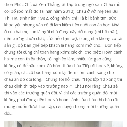
thôn Phúc Chỉ, xã Yên Thắng, tít tắp trong ngõ sâu. Cháu mồ
côi bố (bố mất do tai nạn năm 2012). Cháu ở với mẹ tên Bùi
Thị Hà, sinh năm 1982, công nhân; chị Hà bị bệnh tim, sức
khỏe yếu nhưng vẫn cố đi làm kiếm tiền nuôi con ăn học. Nhà
ở của hai mẹ con là ngôi nhà đang xây dở dang (thì bố mất),
nên tường chưa chát, cửa nẻo tạm bợ, trong nhà không có tài
sản gì, bộ bàn ghế tiếp khách là hàng xóm mới cho… Đón tiếp
chúng tôi cũng chỉ toàn hàng xóm; các chị cho biết: Hoàn cảnh
hai mẹ con thiếu thốn, tội nghiệp lắm, nhiều lúc gạo cũng
không có để nấu cơm. Có hôm thấy cháu Tiếp đi học về, không
có gì ăn, các cô bác hàng xóm lại đem cơm canh sang cho
cháu ăn đỡ đói lòng… Chúng tôi hỏi cháu: “Học lớp 12 xong thì
cháu định thi tiếp vào trường nào ?”. Cháu nói rằng: Cháu sẽ
thi vào các trường quân đội. Vì chỉ các trường quân đội mới
không phải đóng tiền học và hoàn cảnh của cháu thì cháu rất
mong muốn được học tập, rèn luyện trong môi trường quân
đội…