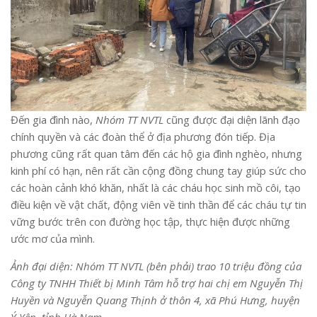
Đến gia đình nào,
Nhóm TT NVTL
cũng được đại diện lãnh đạo
chính quyền và các đoàn thể ở địa phương đón tiếp. Địa
phương cũng rất quan tâm đến các hộ gia đình nghèo, nhưng
kinh phí có hạn, nên rất cần cộng đồng chung tay giúp sức cho
các hoàn cảnh khó khăn, nhất là các cháu học sinh mồ côi, tạo
điều kiện về vật chất, động viên về tinh thần để các cháu tự tin
vững bước trên con đường học tập, thực hiện được những
ước mơ của mình.
Ảnh đại diện: Nhóm TT NVTL (bên phải) trao 10 triệu đồng của
Công ty TNHH Thiết bị Minh Tâm hỗ trợ hai chị em Nguyễn Thị
Huyền và Nguyễn Quang Thịnh ở thôn 4, xã Phú Hưng, huyện
Ý Yên, tỉnh Hà Nam.