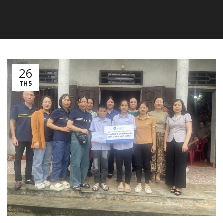
26
TH5