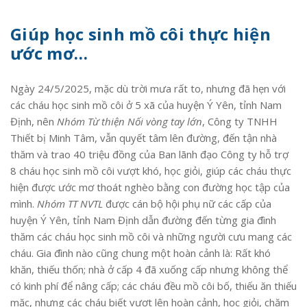
Giúp học sinh mồ côi thực hiện
ước mơ…
Ngày 24/5/2025, mặc dù trời mưa rất to, nhưng đã hẹn với
các cháu học sinh mồ côi ở 5 xã của huyện Ý Yên, tỉnh Nam
Định, nên
Nhóm Từ thiện Nối vòng tay lớn
, Công ty TNHH
Thiết bị Minh Tâm, vẫn quyết tâm lên đường, đến tận nhà
thăm và trao 40 triệu đồng của Ban lãnh đạo Công ty hỗ trợ
8 cháu học sinh mồ côi vượt khó, học giỏi, giúp các cháu thực
hiện được ước mơ thoát nghèo bằng con đường học tập của
mình.
Nhóm TT NVTL
được cán bộ hội phụ nữ các cấp của
huyện Ý Yên, tỉnh Nam Định dẫn đường đến từng gia đình
thăm các cháu học sinh mồ côi và những người cưu mang các
cháu. Gia đình nào cũng chung một hoàn cảnh là: Rất khó
khăn, thiếu thốn; nhà ở cấp 4 đã xuống cấp nhưng không thể
có kinh phí để nâng cấp; các cháu đều mồ côi bố, thiếu ăn thiếu
mặc, nhưng các cháu biết vượt lên hoàn cảnh, học giỏi, chăm