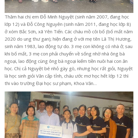
Thăm hai chị em Đỗ Minh Nguyệt (sinh năm 2007, đang học
lớp 12) và Đỗ Công Nguyên (sinh năm 2011, đang học lớp 8)
ở xóm Bắc Sơn, xã Yên Tiến. Các cháu mồ côi bố (bố mất năm
2020 do ung thư gan); hiện đang ở với mẹ tên Lã Thị Hương,
sinh năm 1983, lao động tự do. 3 mẹ con không có nhà ở; sau
khi bố mất, 3 mẹ con phải chuyển về sống nhờ nhà ông bà
ngoại, lao động cùng ông bà ngoại kiếm tiền nuôi hai con ăn
học. Chị cả Nguyệt bé nhỏ gày gò, nhưng học rất giỏi, Nguyệt
là học sinh giỏi Văn cấp tỉnh, cháu ước mơ học hết lớp 12 thì
thi vào trường Đại học sư phạm, Khoa Văn…